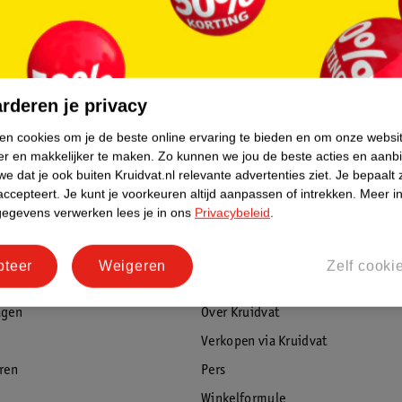
pt om je gevoelige huid te herstellen van
dde oksels in slechts drie dagen
een Tea Antitranspirant Deodorant
rderen je privacy
ken cookies om je de beste online ervaring te bieden en om onze websi
s dankzij de drievoudige werking
er en makkelijker te maken.
Zo kunnen we jou de beste acties en aanb
e dat je ook buiten Kruidvat.nl relevante advertenties ziet.
Je bepaalt 
accepteert.
Je kunt je voorkeuren altijd aanpassen of intrekken.
Meer in
heren
gegevens verwerken lees je in ons
Privacybeleid
.
uden
pteer
Weigeren
Zelf cooki
rvice
Over Kruidvat
n Tea Antitranspirant Deodorant Spray?
agen
Over Kruidvat
d droog en koel is. Schud de deodorantbus
el en spray de deodorant ongeveer twee
Verkopen via Kruidvat
eren
Pers
Winkelformule