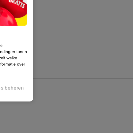
te
iedingen tonen
zelf welke
formatie over
es beheren