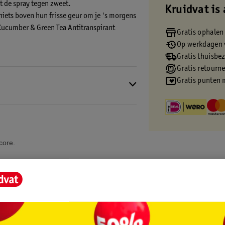
t de spray tegen zweet.
Kruidvat is 
niets boven hun frisse geur om je 's morgens
 Cucumber & Green Tea Antitranspirant
Gratis ophalen
Op werkdagen v
Gratis thuisbe
e bescherming van Dove. Het is precies wat
Gratis retourn
wen voor de rest van de dag.
Gratis punten 
transpirant Deodorant Spray?
sing, terwijl de heerlijke geur van groene
core.
scherming tegen zweet. Je kunt de hele dag
ngt! Deze deodorant spray met verzorgende
 herstellen van irritatie veroorzaakt door
overmatig zweten.
rant biedt tot 72 uur bescherming tegen