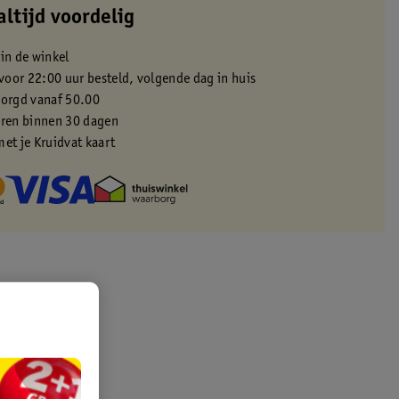
altijd voordelig
 in de winkel
oor 22:00 uur besteld, volgende dag in huis
zorgd vanaf 50.00
eren binnen 30 dagen
met je Kruidvat kaart