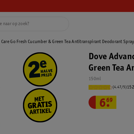
Care Go Fresh Cucumber & Green Tea Antitranspirant Deodorant Spra
Dove Advanc
Green Tea A
150ml
152
(4.47/5)
6
.
69