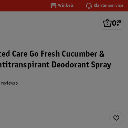
Winkels
Klantenservice
0
.
00
y
ed Care Go Fresh Cucumber &
ntitranspirant Deodorant Spray
 reviews