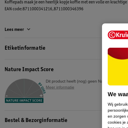
Koffiepads maak je een heerlijk kopje koffie met een volle en krachtig
EAN code:8711000341216,8711000346396
Lees meer
Etiketinformatie
Nature Impact Score
Dit product heeft (nog) geen Nature Impact S
Meer informatie
We waa
Wij gebrui
persoonlijk
en zorgen w
Bestel & Bezorginformatie
cookies je 