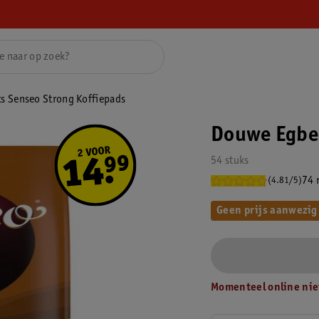
s Senseo Strong Koffiepads
Douwe Egber
54 stuks
74 
(4.81/5)
Geen prijs aanwezig
Momenteel online nie