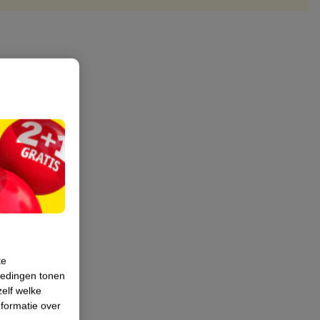
te
iedingen tonen
zelf welke
formatie over