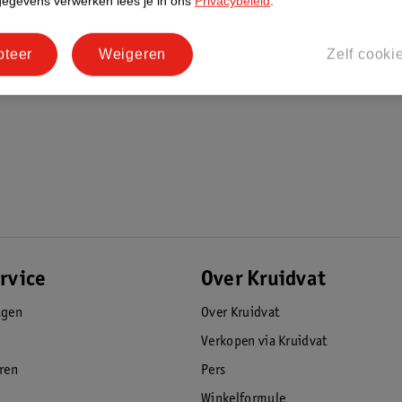
gegevens verwerken lees je in ons
Privacybeleid
.
pteer
Weigeren
Zelf cooki
rvice
Over Kruidvat
agen
Over Kruidvat
Verkopen via Kruidvat
eren
Pers
Winkelformule