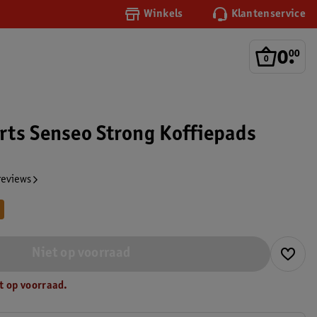
Winkels
Klantenservice
0
.
00
ts Senseo Strong Koffiepads
reviews
Niet op voorraad
t op voorraad.