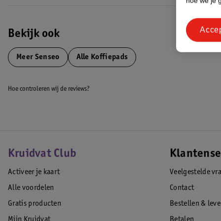
hoe we je 
Acce
Bekijk ook
Meer
Senseo
Alle Koffiepads
Hoe controleren wij de reviews?
Kruidvat Club
Klantense
Activeer je kaart
Veelgestelde vr
Alle voordelen
Contact
Gratis producten
Bestellen & lev
Mijn Kruidvat
Betalen