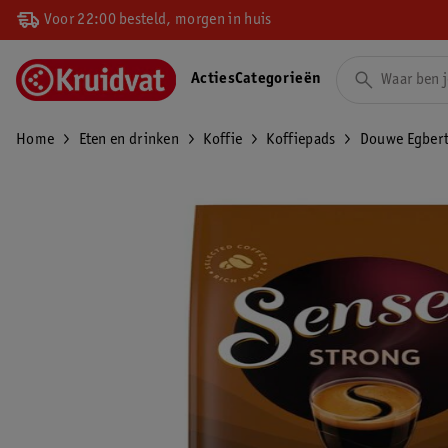
Voor 22:00 besteld, morgen in huis
Acties
Categorieën
Home
Eten en drinken
Koffie
Koffiepads
Douwe Egbert