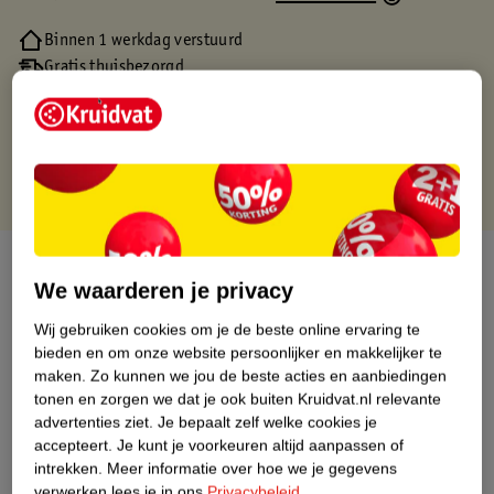
Binnen 1 werkdag verstuurd
Gratis thuisbezorgd
Gratis retourneren via verkooppartner.
Gratis punten met je Kruidvat kaart
Over dit product
We waarderen je privacy
Productinformatie
Wij gebruiken cookies om je de beste online ervaring te
bieden en om onze website persoonlijker en makkelijker te
maken.
Zo kunnen we jou de beste acties en aanbiedingen
Nature Impact Score
tonen en zorgen we dat je ook buiten Kruidvat.nl relevante
Dit product heeft (nog) geen Nature
advertenties ziet.
Je bepaalt zelf welke cookies je
Impact Score.
accepteert.
Je kunt je voorkeuren altijd aanpassen of
Meer informatie
intrekken.
Meer informatie over hoe we je gegevens
verwerken lees je in ons
Privacybeleid
.