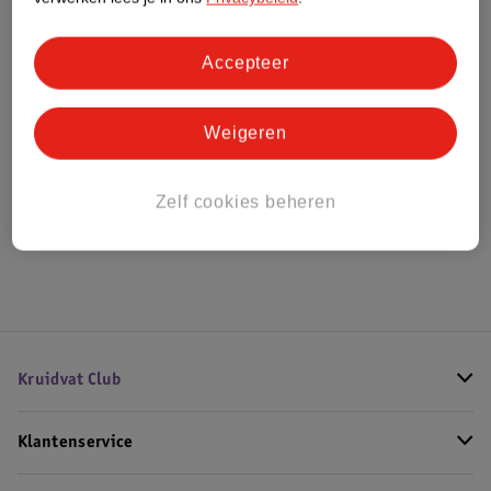
Bestel & Bezorginformatie
Accepteer
Weigeren
Bekijk ook
Meer
Tryco
Alle Kruiken en kruikenzakken
Zelf cookies beheren
Hoe controleren wij de reviews?
Kruidvat Club
Klantenservice