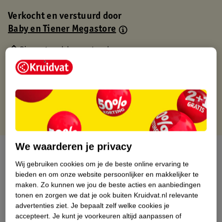
Verkocht en verstuurd door
Baby en Tiener Megastore
Binnen 1 werkdag verstuurd
Gratis thuisbezorgd
Gratis retourneren via verkooppartner.
Gratis punten met je Kruidvat kaart
We waarderen je privacy
Over dit product
Wij gebruiken cookies om je de beste online ervaring te
Productinformatie
bieden en om onze website persoonlijker en makkelijker te
maken.
Zo kunnen we jou de beste acties en aanbiedingen
tonen en zorgen we dat je ook buiten Kruidvat.nl relevante
Nature Impact Score
advertenties ziet.
Je bepaalt zelf welke cookies je
accepteert.
Je kunt je voorkeuren altijd aanpassen of
Dit product heeft (nog) geen Nature