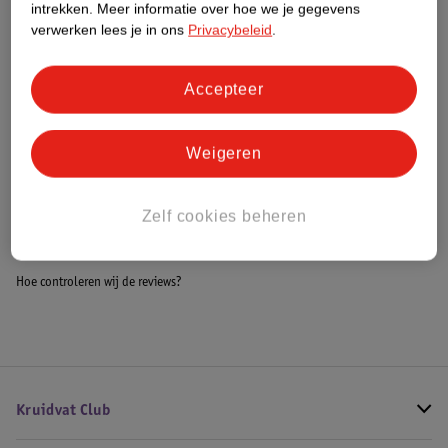
intrekken.
Meer informatie over hoe we je gegevens
Impact Score.
verwerken lees je in ons
Privacybeleid
.
Meer informatie
Accepteer
Bestel & Bezorginformatie
Weigeren
Bekijk ook
Zelf cookies beheren
Alle Autostoel
Hoe controleren wij de reviews?
Kruidvat Club