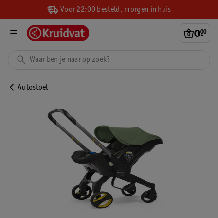
Voor 22:00 besteld, morgen in huis
0
.
00
Autostoel