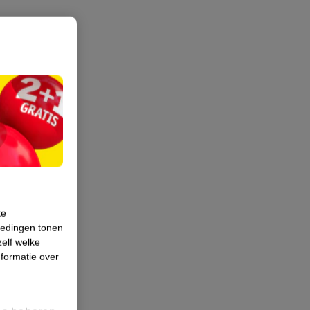
te
iedingen tonen
zelf welke
formatie over