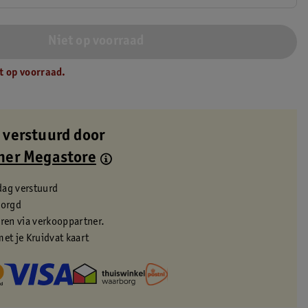
Niet op voorraad
t op voorraad.
 verstuurd door
ner Megastore
dag verstuurd
zorgd
eren via verkooppartner.
met je Kruidvat kaart