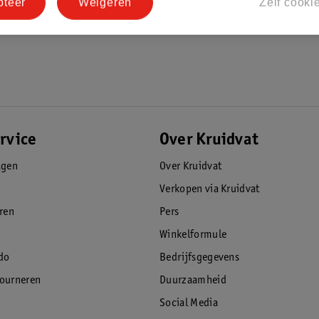
pteer
Weigeren
Zelf cooki
rvice
Over Kruidvat
agen
Over Kruidvat
Verkopen via Kruidvat
eren
Pers
Winkelformule
do
Bedrijfsgegevens
tourneren
Duurzaamheid
Social Media