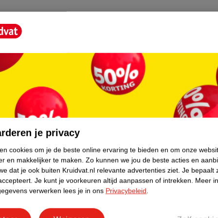
een extra hoes altijd handig! De hoes is
jk wassen in de wasmachine op 30 graden.
es! Deze zijn te vinden in onze webshop.
core.
rderen je privacy
ken cookies om je de beste online ervaring te bieden en om onze websi
er en makkelijker te maken.
Zo kunnen we jou de beste acties en aanb
e dat je ook buiten Kruidvat.nl relevante advertenties ziet.
Je bepaalt 
accepteert.
Je kunt je voorkeuren altijd aanpassen of intrekken.
Meer in
gegevens verwerken lees je in ons
Privacybeleid
.