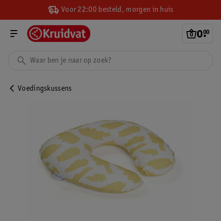
Voor 22:00 besteld, morgen in huis
0
.
00
Voedingskussens