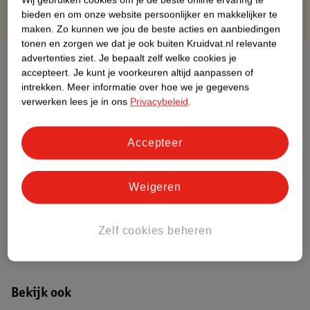
bieden en om onze website persoonlijker en makkelijker te
maken.
Zo kunnen we jou de beste acties en aanbiedingen
tonen en zorgen we dat je ook buiten Kruidvat.nl relevante
advertenties ziet.
Je bepaalt zelf welke cookies je
Over dit product
accepteert.
Je kunt je voorkeuren altijd aanpassen of
intrekken.
Meer informatie over hoe we je gegevens
Productinformatie
verwerken lees je in ons
Privacybeleid
.
Nature Impact Score
Accepteer
Dit product heeft (nog) geen Nature
Impact Score.
Meer informatie
Weigeren
Zelf cookies beheren
Bestel & Bezorginformatie
Bekijk ook