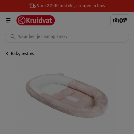
Voor 22:00 besteld, morgen in huis
0
.
00
Babynestjes