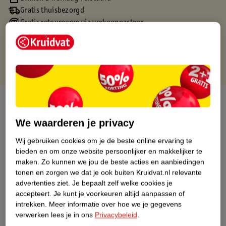
Gratis thuisbezorgd
Gratis retourneren via verkooppartner.
Gratis punten met je Kruidvat kaart
Over dit product
We waarderen je privacy
Productinformatie
Wij gebruiken cookies om je de beste online ervaring te
bieden en om onze website persoonlijker en makkelijker te
Nature Impact Score
maken.
Zo kunnen we jou de beste acties en aanbiedingen
Dit product heeft (nog) geen Nature
tonen en zorgen we dat je ook buiten Kruidvat.nl relevante
Impact Score.
advertenties ziet.
Je bepaalt zelf welke cookies je
Meer informatie
accepteert.
Je kunt je voorkeuren altijd aanpassen of
intrekken.
Meer informatie over hoe we je gegevens
verwerken lees je in ons
Privacybeleid
.