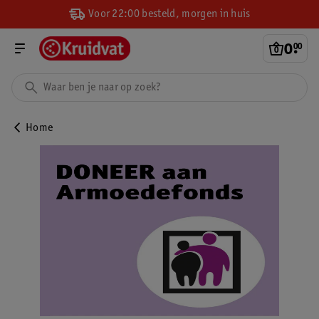
Voor 22:00 besteld, morgen in huis
0
.
00
Home