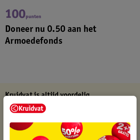
100
punten
Doneer nu 0.50 aan het
Armoedefonds
Kruidvat is altijd voordelig
Gratis ophalen in de winkel
Op werkdagen voor 22:00 uur besteld, volgende dag in huis
Gratis thuisbezorgd vanaf 50.00
Gratis retourneren binnen 30 dagen
Gratis punten met je Kruidvat kaart