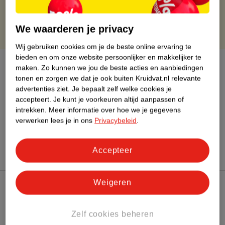
We waarderen je privacy
Wij gebruiken cookies om je de beste online ervaring te
bieden en om onze website persoonlijker en makkelijker te
Over dit product
maken.
Zo kunnen we jou de beste acties en aanbiedingen
tonen en zorgen we dat je ook buiten Kruidvat.nl relevante
Hoe gaat het bestellen van een ticket in zijn
advertenties ziet.
Je bepaalt zelf welke cookies je
werk?
accepteert.
Je kunt je voorkeuren altijd aanpassen of
intrekken.
Meer informatie over hoe we je gegevens
verwerken lees je in ons
Privacybeleid
.
Hoe controleren wij de reviews?
Accepteer
Weigeren
Kruidvat Club
Zelf cookies beheren
Klantenservice