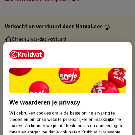
Momenteel online niet op voorraad.
Verkocht en verstuurd door
MamaLoes
Binnen 1 werkdag verstuurd
Gratis thuisbezorgd
Gratis retourneren via verkooppartner.
Gratis punten met je Kruidvat kaart
Over dit product
We waarderen je privacy
Wij gebruiken cookies om je de beste online ervaring te
Productinformatie
bieden en om onze website persoonlijker en makkelijker te
maken.
Zo kunnen we jou de beste acties en aanbiedingen
Etiketinformatie
tonen en zorgen we dat je ook buiten Kruidvat.nl relevante