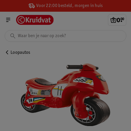
Voor 22:00 besteld, morgen in huis
0
.
00
Loopautos