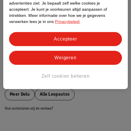
advertenties ziet.
Je bepaalt zelf welke cookies je
accepteert.
Je kunt je voorkeuren altijd aanpassen of
Nature Impact Score
intrekken.
Meer informatie over hoe we je gegevens
verwerken lees je in ons
Privacybeleid
.
Dit product heeft (nog) geen Nature
Impact Score.
Meer informatie
Accepteer
Weigeren
Bestel & Bezorginformatie
Zelf cookies beheren
Bekijk ook
Meer
Dolu
Alle Loopautos
Hoe controleren wij de reviews?