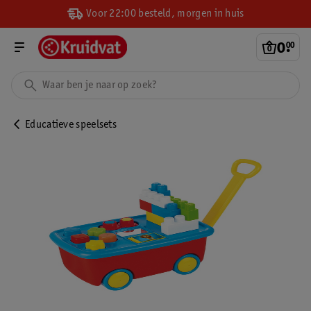
Voor 22:00 besteld, morgen in huis
0
.
00
Educatieve speelsets