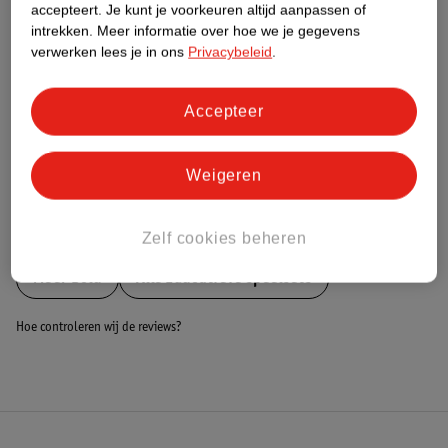
Nature Impact Score
accepteert.
Je kunt je voorkeuren altijd aanpassen of
intrekken.
Meer informatie over hoe we je gegevens
Dit product heeft (nog) geen Nature
verwerken lees je in ons
Privacybeleid
.
Impact Score.
Meer informatie
Accepteer
Bestel & Bezorginformatie
Weigeren
Bekijk ook
Zelf cookies beheren
Meer
Dolu
Alle Educatieve speelsets
Hoe controleren wij de reviews?