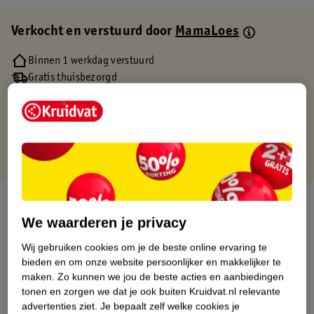
Verkocht en verstuurd door
MamaLoes
Binnen 1 werkdag verstuurd
Gratis thuisbezorgd
Gratis retourneren via verkooppartner.
Gratis punten met je Kruidvat kaart
Over dit product
We waarderen je privacy
Productinformatie
Wij gebruiken cookies om je de beste online ervaring te
bieden en om onze website persoonlijker en makkelijker te
Etiketinformatie
maken.
Zo kunnen we jou de beste acties en aanbiedingen
tonen en zorgen we dat je ook buiten Kruidvat.nl relevante
advertenties ziet.
Je bepaalt zelf welke cookies je