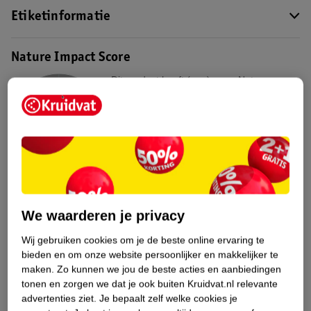
Etiketinformatie
Nature Impact Score
Dit product heeft (nog) geen Nature
Impact Score.
Meer informatie
Bestel & Bezorginformatie
We waarderen je privacy
Bekijk ook
Wij gebruiken cookies om je de beste online ervaring te
Meer
Disney
Alle Multivitamines
bieden en om onze website persoonlijker en makkelijker te
maken.
Zo kunnen we jou de beste acties en aanbiedingen
tonen en zorgen we dat je ook buiten Kruidvat.nl relevante
advertenties ziet.
Je bepaalt zelf welke cookies je