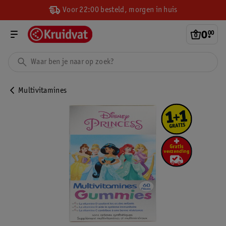
Voor 22:00 besteld, morgen in huis
0
.
00
Multivitamines