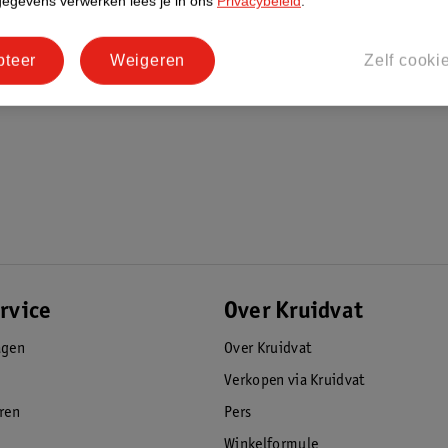
gegevens verwerken lees je in ons
Privacybeleid
.
pteer
Weigeren
Zelf cooki
rvice
Over Kruidvat
agen
Over Kruidvat
Verkopen via Kruidvat
eren
Pers
Winkelformule