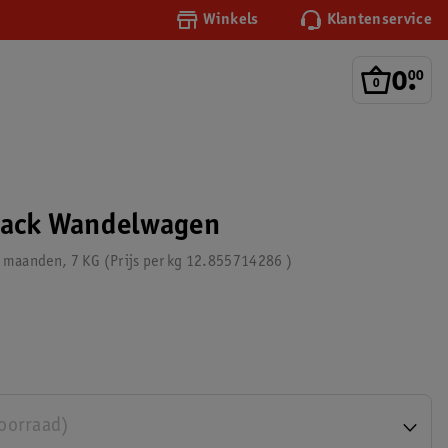
Winkels
Klantenservice
0
.
00
lack Wandelwagen
6 maanden, 7 KG
Prijs per
kg
12.855714286
voorraad)