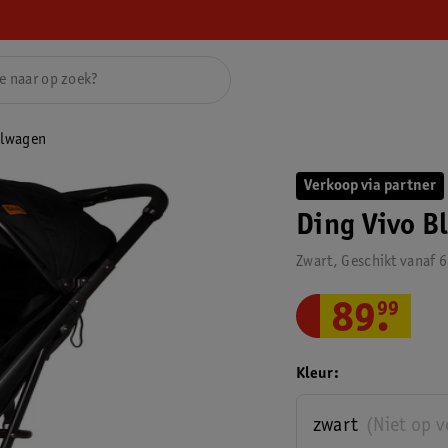
elwagen
Verkoop via partner
Ding Vivo B
Zwart, Geschikt vanaf 
89
.
99
Kleur
zwart
(Niet op 