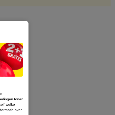
te
iedingen tonen
zelf welke
formatie over