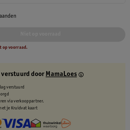
maanden
Niet op voorraad
t op voorraad.
 verstuurd door
MamaLoes
dag verstuurd
zorgd
eren via verkooppartner.
met je Kruidvat kaart