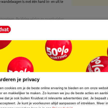
 wandelwagen is met één hand in- en uit te
 terreinen. De kleine wielen en zwenkwielen
altijd ben je er zeker van dat de wagen goed
e gemakkelijk de kleine boodschap of tassen
gel. De rugleuning van de Vivo kan volledig
 De voetensteun kan daarbij ook nog eens in
t kijkvenster zit je kindje veilig in ieder
core.
namelijk gemakkelijk inklappen met één
rderen je privacy
er een vlekje in de bekleding gekomen?
ken cookies om je de beste online ervaring te bieden en om onze websi
n te maken.
er en makkelijker te maken.
Zo kunnen we jou de beste acties en aanb
e dat je ook buiten Kruidvat.nl relevante advertenties ziet.
Je bepaalt 
accepteert.
Je kunt je voorkeuren altijd aanpassen of intrekken.
Meer in