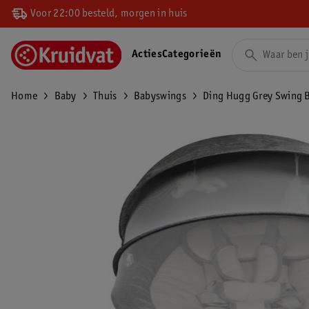
Voor 22:00 besteld, morgen in huis
Acties
Categorieën
Home
Baby
Thuis
Babyswings
Ding Hugg Grey Swing