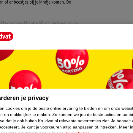
 of er beestjes bij je kindje komen. De
d voor jouw kleintje bij zit. De timer op de
dat je kindje heerlijk in slaap kan
ft verschillende melodietjes die af te
th verbinding.
verde afstandsbediening. De swing werkt op de
g.
core.
rderen je privacy
ken cookies om je de beste online ervaring te bieden en om onze websi
er en makkelijker te maken.
Zo kunnen we jou de beste acties en aanb
e dat je ook buiten Kruidvat.nl relevante advertenties ziet.
Je bepaalt 
accepteert.
Je kunt je voorkeuren altijd aanpassen of intrekken.
Meer in