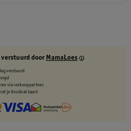
 verstuurd door
MamaLoes
dag verstuurd
zorgd
eren via verkooppartner.
met je Kruidvat kaart