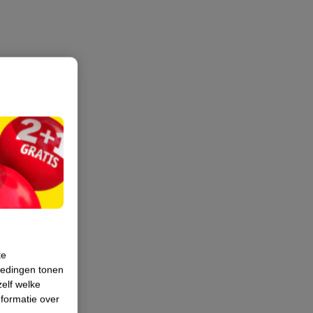
te
iedingen tonen
zelf welke
formatie over