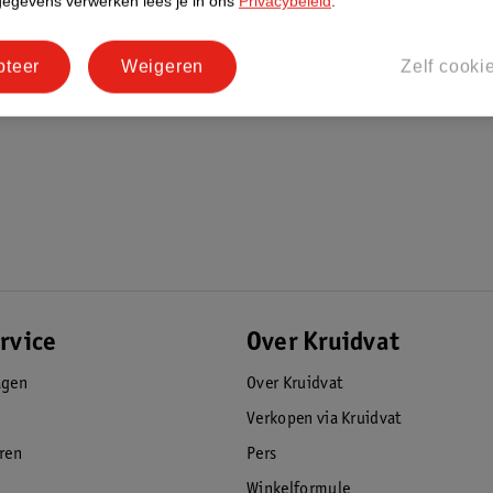
gegevens verwerken lees je in ons
Privacybeleid
.
pteer
Weigeren
Zelf cooki
R2025)
rvice
Over Kruidvat
agen
Over Kruidvat
Verkopen via Kruidvat
eren
Pers
Winkelformule