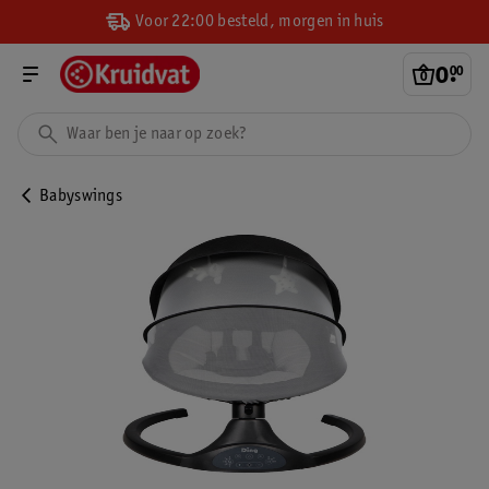
Voor 22:00 besteld, morgen in huis
0
.
00
Babyswings