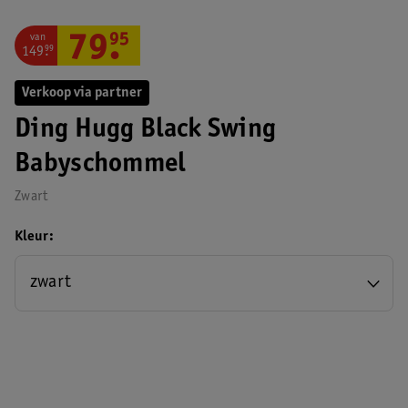
van
79
.
95
149
.
99
Verkoop via partner
Ding Hugg Black Swing
Babyschommel
Zwart
Kleur
zwart