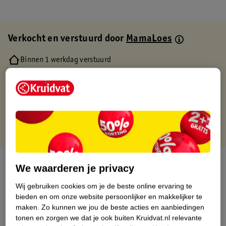
Verkocht en verstuurd door
MamaLoes
Binnen 1 werkdag verstuurd
Gratis thuisbezorgd
Gratis retourneren via verkooppartner.
Gratis punten met je Kruidvat kaart
Over dit product
We waarderen je privacy
Productinformatie
Wij gebruiken cookies om je de beste online ervaring te
bieden en om onze website persoonlijker en makkelijker te
maken.
Zo kunnen we jou de beste acties en aanbiedingen
Etiketinformatie
tonen en zorgen we dat je ook buiten Kruidvat.nl relevante