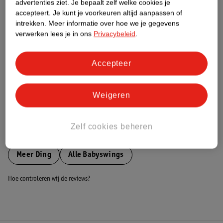
advertenties ziet.
Je bepaalt zelf welke cookies je
accepteert.
Je kunt je voorkeuren altijd aanpassen of
Nature Impact Score
intrekken.
Meer informatie over hoe we je gegevens
verwerken lees je in ons
Privacybeleid
.
Dit product heeft (nog) geen Nature
Impact Score.
Meer informatie
Accepteer
Bestel & Bezorginformatie
Weigeren
Zelf cookies beheren
Bekijk ook
Meer
Ding
Alle Babyswings
Hoe controleren wij de reviews?