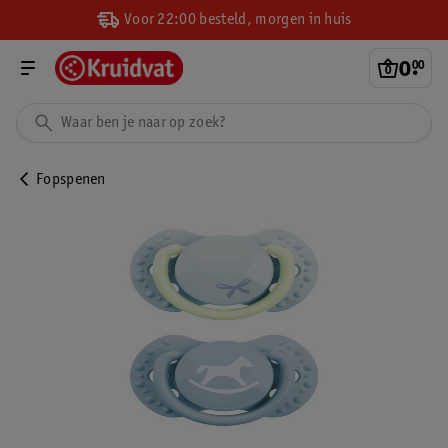
Voor 22:00 besteld, morgen in huis
0
.
00
Fopspenen