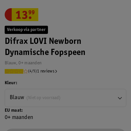
13
.
99
Verkoop via partner
Difrax LOVI Newborn
Dynamische Fopspeen
Blauw, 0+ maanden
1 reviews
(4/5)
Kleur
Blauw
(Niet op voorraad)
EU maat
0+ maanden