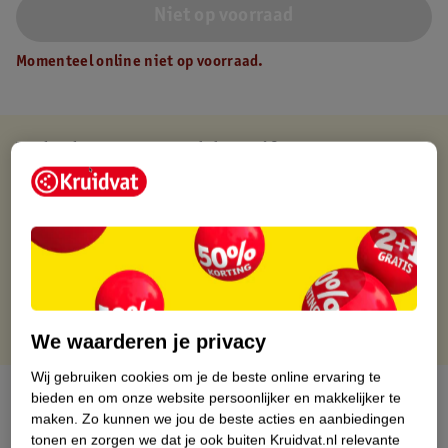
Niet op voorraad
Momenteel online niet op voorraad.
Verkocht en verstuurd door
Difrax
Binnen 1 werkdag verstuurd
Gratis thuisbezorgd
Gratis retourneren via verkooppartner.
Gratis punten met je Kruidvat kaart
We waarderen je privacy
Wij gebruiken cookies om je de beste online ervaring te
Over dit product
bieden en om onze website persoonlijker en makkelijker te
maken.
Zo kunnen we jou de beste acties en aanbiedingen
tonen en zorgen we dat je ook buiten Kruidvat.nl relevante
Productinformatie