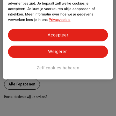
advertenties ziet.
Je bepaalt zelf welke cookies je
accepteert.
Je kunt je voorkeuren altijd aanpassen of
Nature Impact Score
intrekken.
Meer informatie over hoe we je gegevens
verwerken lees je in ons
Privacybeleid
.
Dit product heeft (nog) geen Nature
Impact Score.
Meer informatie
Accepteer
Weigeren
Bestel & Bezorginformatie
Zelf cookies beheren
Bekijk ook
Alle Fopspenen
Hoe controleren wij de reviews?