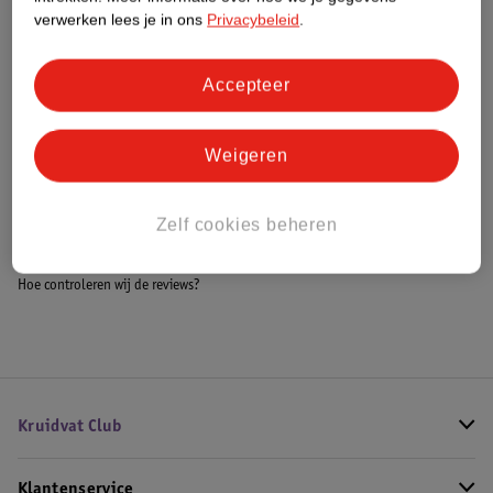
Meer informatie
verwerken lees je in ons
Privacybeleid
.
Accepteer
Bestel & Bezorginformatie
Weigeren
Bekijk ook
Zelf cookies beheren
Meer
Difrax
Alle Drinkbeker
Hoe controleren wij de reviews?
Kruidvat Club
Klantenservice