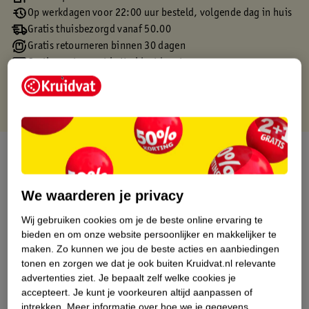
Op werkdagen voor 22:00 uur besteld, volgende dag in huis
Gratis thuisbezorgd vanaf 50.00
Gratis retourneren binnen 30 dagen
Gratis punten met je Kruidvat kaart
Over dit product
Productinformatie
We waarderen je privacy
Wij gebruiken cookies om je de beste online ervaring te
Etiketinformatie
bieden en om onze website persoonlijker en makkelijker te
maken.
Zo kunnen we jou de beste acties en aanbiedingen
tonen en zorgen we dat je ook buiten Kruidvat.nl relevante
Nature Impact Score
advertenties ziet.
Je bepaalt zelf welke cookies je
Dit product heeft (nog) geen Nature
accepteert.
Je kunt je voorkeuren altijd aanpassen of
Impact Score.
intrekken.
Meer informatie over hoe we je gegevens