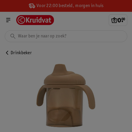
Voor 22:00 besteld, morgen in huis
0
.
00
Drinkbeker