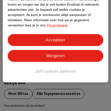
tonen en zorgen we dat je ook buiten Kruidvat.nl relevante
advertenties ziet.
Je bepaalt zelf welke cookies je
Etiketinformatie
accepteert.
Je kunt je voorkeuren altijd aanpassen of
intrekken.
Meer informatie over hoe we je gegevens
verwerken lees je in ons
Privacybeleid
.
Nature Impact Score
Dit product heeft (nog) geen Nature
Impact Score.
Accepteer
Meer informatie
Weigeren
Bestel & Bezorginformatie
Zelf cookies beheren
Bekijk ook
Meer
Difrax
Alle Fopspeenaccessoires
Hoe controleren wij de reviews?