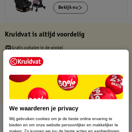
Bekijk nu
Kruidvat is altijd voordelig
Gratis ophalen in de winkel
Op werkdagen voor 22:00 uur besteld, volgende dag in huis
Gratis thuisbezorgd vanaf 50.00
Gratis retourneren binnen 30 dagen
Gratis punten met je Kruidvat kaart
We waarderen je privacy
Over dit product
Wij gebruiken cookies om je de beste online ervaring te
bieden en om onze website persoonlijker en makkelijker te
Productinformatie
maken.
Zo kunnen we jou de beste acties en aanbiedingen