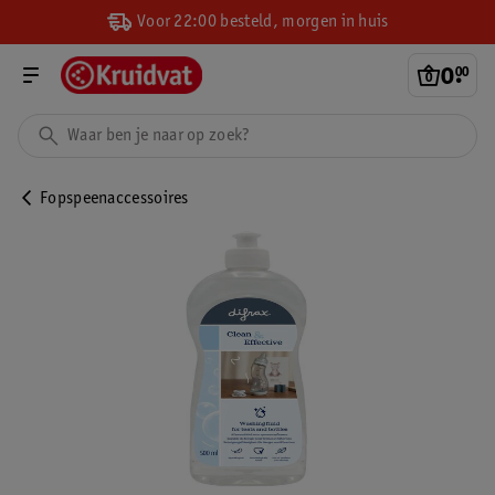
Voor 22:00 besteld, morgen in huis
0
.
00
Fopspeenaccessoires