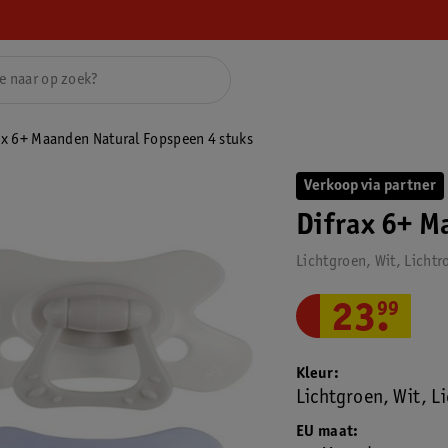
ax 6+ Maanden Natural Fopspeen 4 stuks
Verkoop via partner
Difrax 6+ M
Lichtgroen, Wit, Licht
23
.
99
Kleur
Lichtgroen, Wit, L
EU maat