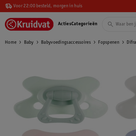
Voor 22:00 besteld, morgen in huis
Acties
Categorieën
Home
Baby
Babyvoedingsaccessoires
Fopspenen
Difr