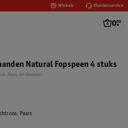
Winkels
Klantenservice
0
.
00
aanden Natural Fopspeen 4 stuks
roze, Paars, 6+ Maanden
ichtroze, Paars