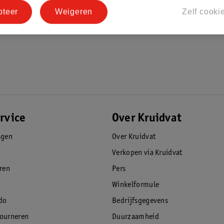
pteer
Weigeren
Zelf cooki
rvice
Over Kruidvat
agen
Over Kruidvat
Verkopen via Kruidvat
eren
Pers
Winkelformule
do
Bedrijfsgegevens
tourneren
Duurzaamheid