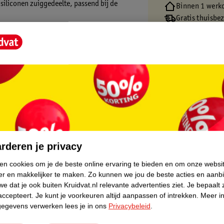
iliconen zuiggedeelte, passend bij de
Binnen 1 werk
Gratis thuisbe
Gratis retourn
Gratis punten 
 het neusje vrij en sluit de speen mooi op
core.
voer, dit voorkomt huidirritatie. De grootte
 ongeveer 6 maanden. Het schildje en
de Newborn fopspenen.
rderen je privacy
ste baby's het makkelijkst accepteren. De
n ontwikkeld.
ken cookies om je de beste online ervaring te bieden en om onze websi
eelte om te controleren of de speen
er en makkelijker te maken.
Zo kunnen we jou de beste acties en aanb
n.
e dat je ook buiten Kruidvat.nl relevante advertenties ziet.
Je bepaalt 
accepteert.
Je kunt je voorkeuren altijd aanpassen of intrekken.
Meer in
gegevens verwerken lees je in ons
Privacybeleid
.