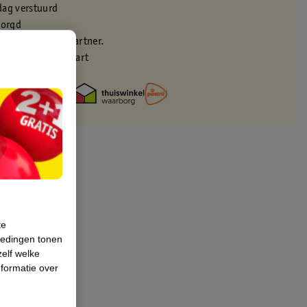
dag verstuurd
zorgd
eren via verkooppartner.
met je Kruidvat kaart
te
iedingen tonen
zelf welke
formatie over