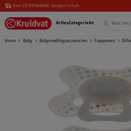
Voor 22:00 besteld, morgen in huis
Acties
Categorieën
Home
Baby
Babyvoedingsaccessoires
Fopspenen
Difr