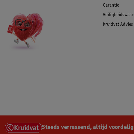
Garantie
Waarschuwingen en veiligheidsinformatie
Veiligheidswaa
Kruidvat Advies
NL • Difrax Fopspeen
Ontworpen en geregistreerd door Difrax
Voor de veiligheid van je kind
WAARSCHUWING!
Controleer de fopspeen nauwkeurig voor elk gebruik.
Trek er in alle richtingen aan. Gooi de fopspeen weg
zodra u beschadigingen of zwakke plekken ziet.
Gebruik alleen speciale fopspeenhouders getest
volgens EN 12586. Bevestig nooit andere linten of
koorden aan een fopspeen. Uw kind kan zich erdoor
verwurgen.
Laat een fopspeen niet in direct zonlicht liggen of bij
een warmtebron, en ook niet langer dan aanbevolen in
Steeds verrassend, altijd voordelig
een desinfecteermiddel (“sterilisatieoplossing”), omdat