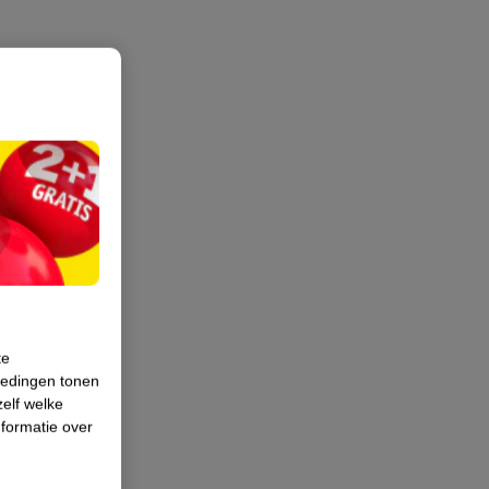
te
iedingen tonen
zelf welke
formatie over