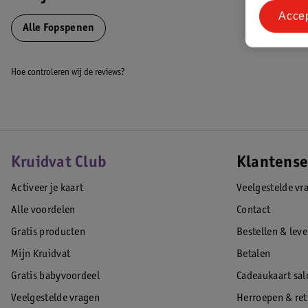
Acce
Alle Fopspenen
Contactinformatie
Hoe controleren wij de reviews?
Verantwoordelijk marktdeelnemer in de EU:
Difrax
Adres:
Rembrandtlaan 42 , 3723BK Bilthoven, Nederland
Telefoonnummer:
Kruidvat Club
Klantense
0302294422
Activeer je kaart
Veelgestelde vr
E-mailadres:
Support@Difrax.com
Alle voordelen
Contact
Contact type:
Gratis producten
Bestellen & lev
Consumenten service
Mijn Kruidvat
Betalen
Type communicatiekanaal:
Website
Gratis babyvoordeel
Cadeaukaart sal
Veelgestelde vragen
Herroepen & re