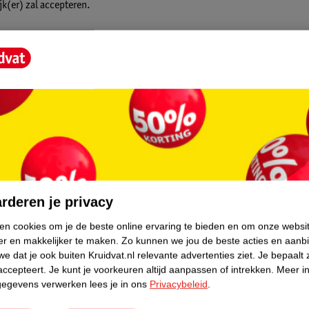
jk(er) zal accepteren.
t in het donker. De grootte van het fopspeen
by’s vanaf 6 maanden.
opspeen mooi past op het gezicht van je
de neus. Door de gaatjes is er extra
core.
spenen zijn er in vele trendy printjes en
rderen je privacy
iggedeelte om te controleren of dit
ken cookies om je de beste online ervaring te bieden en om onze websi
er en makkelijker te maken.
Zo kunnen we jou de beste acties en aanb
e dat je ook buiten Kruidvat.nl relevante advertenties ziet.
Je bepaalt 
accepteert.
Je kunt je voorkeuren altijd aanpassen of intrekken.
Meer in
gegevens verwerken lees je in ons
Privacybeleid
.