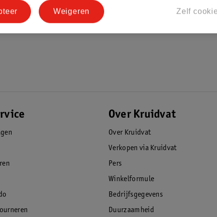
pteer
Weigeren
Zelf cooki
rvice
Over Kruidvat
agen
Over Kruidvat
Verkopen via Kruidvat
eren
Pers
Winkelformule
do
Bedrijfsgegevens
tourneren
Duurzaamheid