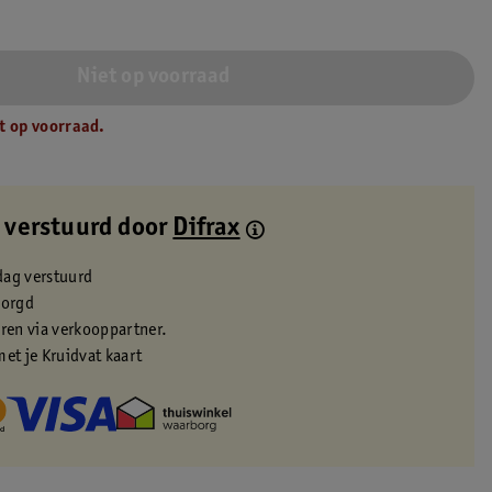
Niet op voorraad
t op voorraad.
 verstuurd door
Difrax
dag verstuurd
zorgd
eren via verkooppartner.
met je Kruidvat kaart