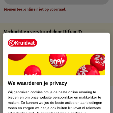
Momenteel online niet op voorraad.
Verkocht en verstuurd door
Difrax
Binnen 1 werkdag verstuurd
Gratis thuisbezorgd
Gratis retourneren via verkooppartner.
Gratis punten met je Kruidvat kaart
We waarderen je privacy
Wij gebruiken cookies om je de beste online ervaring te
Over dit product
bieden en om onze website persoonlijker en makkelijker te
maken.
Zo kunnen we jou de beste acties en aanbiedingen
Productinformatie
tonen en zorgen we dat je ook buiten Kruidvat.nl relevante