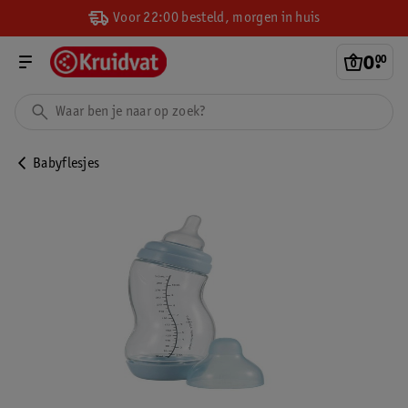
Voor 22:00 besteld, morgen in huis
0
.
00
Babyflesjes