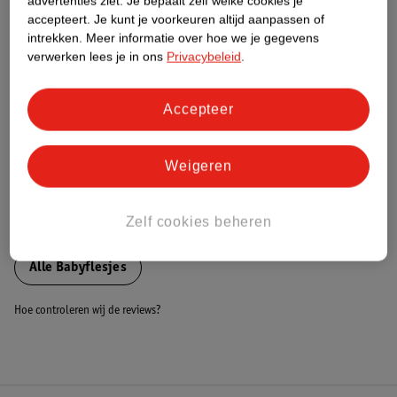
advertenties ziet.
Je bepaalt zelf welke cookies je
accepteert.
Je kunt je voorkeuren altijd aanpassen of
Nature Impact Score
intrekken.
Meer informatie over hoe we je gegevens
Dit product heeft (nog) geen Nature
verwerken lees je in ons
Privacybeleid
.
Impact Score.
Meer informatie
Accepteer
Bestel & Bezorginformatie
Weigeren
Zelf cookies beheren
Bekijk ook
Alle Babyflesjes
Hoe controleren wij de reviews?