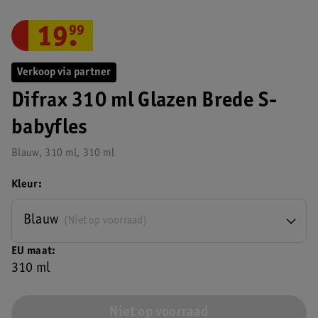
19
.
99
Verkoop via partner
Difrax 310 ml Glazen Brede S-
babyfles
Blauw, 310 ml, 310 ml
Kleur
Blauw
(Niet op voorraad)
EU maat
310 ml
Niet op voorraad