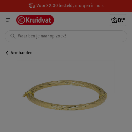
Voor 22:00 besteld, morgen in huis
0
.
00
Armbanden