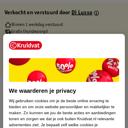
Verkocht en verstuurd door
Di Lusso
Binnen 1 werkdag verstuurd
Gratis thuisbezorgd
Gratis retourneren via verkooppartner.
Gratis punten met je Kruidvat kaart
Over dit product
We waarderen je privacy
Productinformatie
Wij gebruiken cookies om je de beste online ervaring te
bieden en om onze website persoonlijker en makkelijker te
Etiketinformatie
maken.
Zo kunnen we jou de beste acties en aanbiedingen
tonen en zorgen we dat je ook buiten Kruidvat.nl relevante
advertenties ziet.
Je bepaalt zelf welke cookies je