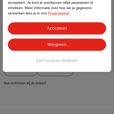
Nature Impact Score
accepteert.
Je kunt je voorkeuren altijd aanpassen of
intrekken.
Meer informatie over hoe we je gegevens
Dit product heeft (nog) geen Nature
verwerken lees je in ons
Privacybeleid
.
Impact Score.
Meer informatie
Accepteer
Bestel & Bezorginformatie
Weigeren
Bekijk ook
Zelf cookies beheren
Meer
Di Lusso
Alle Armbanden
Hoe controleren wij de reviews?