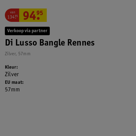
van
94
.
95
134
.
95
Verkoop via partner
Di Lusso Bangle Rennes
Zilver, 57mm
Kleur
Zilver
EU maat
57mm