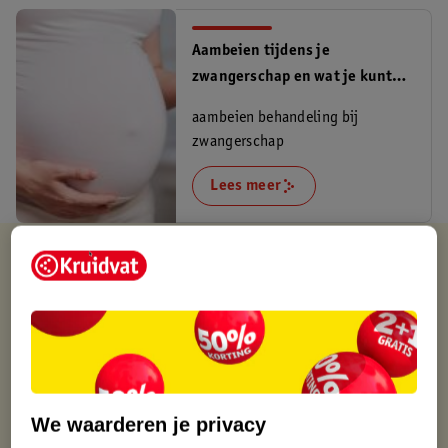
Aambeien tijdens je
zwangerschap en wat je kunt
doen
aambeien behandeling bij
zwangerschap
Lees meer
Verkocht en verstuurd door
Di Lusso
Binnen 1 werkdag verstuurd
Gratis thuisbezorgd
Gratis retourneren via verkooppartner.
Gratis punten met je Kruidvat kaart
We waarderen je privacy