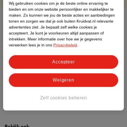
Wij gebruiken cookies om je de beste online ervaring te
bieden en om onze website persoonlijker en makkelijker te
Over dit product
maken.
Zo kunnen we jou de beste acties en aanbiedingen
tonen en zorgen we dat je ook buiten Kruidvat.nl relevante
advertenties ziet.
Je bepaalt zelf welke cookies je
Productinformatie
accepteert.
Je kunt je voorkeuren altijd aanpassen of
intrekken.
Meer informatie over hoe we je gegevens
verwerken lees je in ons
Privacybeleid
.
Etiketinformatie
Accepteer
Nature Impact Score
Dit product heeft (nog) geen Nature
Impact Score.
Weigeren
Meer informatie
Zelf cookies beheren
Bestel & Bezorginformatie