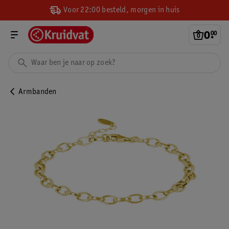
Voor 22:00 besteld, morgen in huis
0
.
00
Armbanden