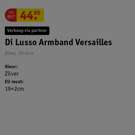
van
44
.
95
89
.
95
Verkoop via partner
Di Lusso Armband Versailles
Zilver, 19+2cm
Kleur
Zilver
EU maat
19+2cm