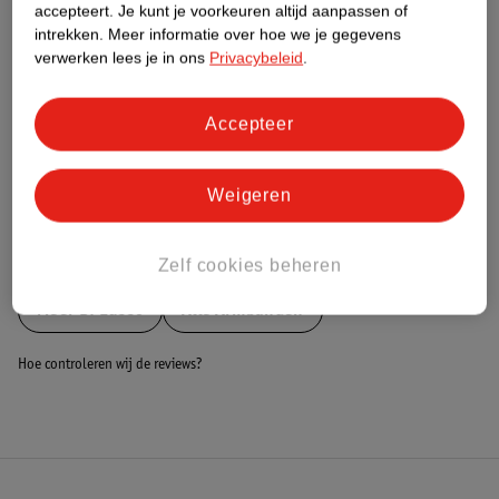
Nature Impact Score
accepteert.
Je kunt je voorkeuren altijd aanpassen of
intrekken.
Meer informatie over hoe we je gegevens
Dit product heeft (nog) geen Nature
verwerken lees je in ons
Privacybeleid
.
Impact Score.
Meer informatie
Accepteer
Bestel & Bezorginformatie
Weigeren
Bekijk ook
Zelf cookies beheren
Meer
Di Lusso
Alle Armbanden
Hoe controleren wij de reviews?