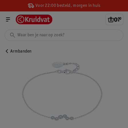
Voor 22:00 besteld, morgen in huis
0
.
00
Armbanden