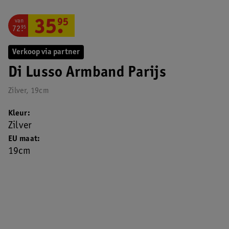
van
35
.
95
72
.
95
Verkoop via partner
Di Lusso Armband Parijs
Zilver, 19cm
Kleur
Zilver
EU maat
19cm