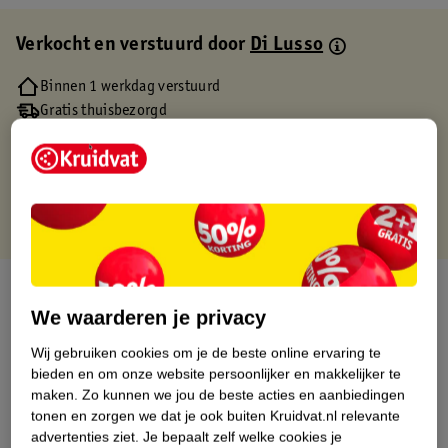
Verkocht en verstuurd door
Di Lusso
Binnen 1 werkdag verstuurd
Gratis thuisbezorgd
Gratis retourneren via verkooppartner.
Gratis punten met je Kruidvat kaart
Over dit product
We waarderen je privacy
Productinformatie
Wij gebruiken cookies om je de beste online ervaring te
bieden en om onze website persoonlijker en makkelijker te
Etiketinformatie
maken.
Zo kunnen we jou de beste acties en aanbiedingen
tonen en zorgen we dat je ook buiten Kruidvat.nl relevante
advertenties ziet.
Je bepaalt zelf welke cookies je