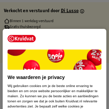
Verkocht en verstuurd door
Di Lusso
Binnen 1 werkdag verstuurd
Gratis thuisbezorgd
Gratis retourneren via verkooppartner.
Gratis punten met je Kruidvat kaart
Over dit product
We waarderen je privacy
Productinformatie
Wij gebruiken cookies om je de beste online ervaring te
bieden en om onze website persoonlijker en makkelijker te
Etiketinformatie
maken.
Zo kunnen we jou de beste acties en aanbiedingen
tonen en zorgen we dat je ook buiten Kruidvat.nl relevante
advertenties ziet.
Je bepaalt zelf welke cookies je