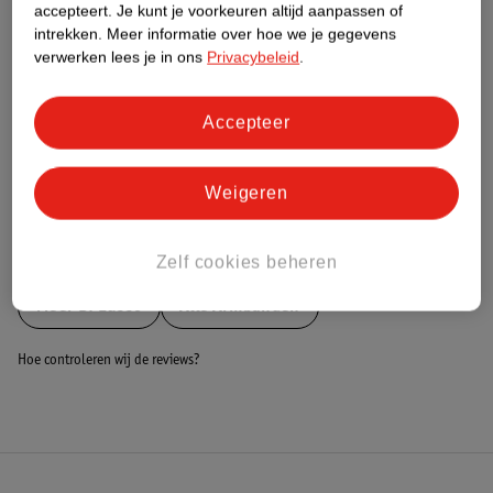
Nature Impact Score
accepteert.
Je kunt je voorkeuren altijd aanpassen of
intrekken.
Meer informatie over hoe we je gegevens
Dit product heeft (nog) geen Nature
verwerken lees je in ons
Privacybeleid
.
Impact Score.
Meer informatie
Accepteer
Bestel & Bezorginformatie
Weigeren
Bekijk ook
Zelf cookies beheren
Meer
Di Lusso
Alle Armbanden
Hoe controleren wij de reviews?