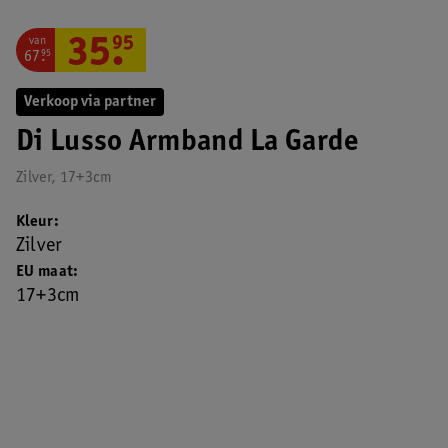
van
35
.
95
67
.
95
Verkoop via partner
Di Lusso Armband La Garde
Zilver, 17+3cm
Kleur
Zilver
EU maat
17+3cm