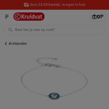
Voor 22:00 besteld, morgen in huis
0
.
00
Armbanden