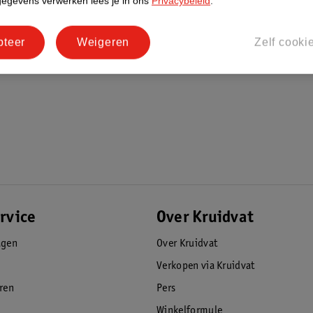
gegevens verwerken lees je in ons
Privacybeleid
.
pteer
Weigeren
Zelf cooki
ntilatie.
rvice
Over Kruidvat
agen
Over Kruidvat
Verkopen via Kruidvat
eren
Pers
n hoes met rits
Winkelformule