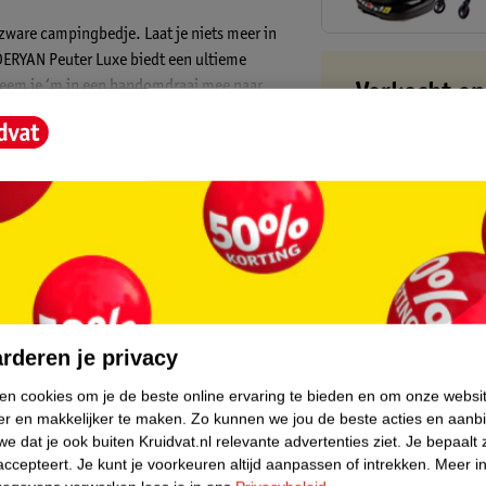
 zware campingbedje. Laat je niets meer in
DERYAN Peuter Luxe biedt een ultieme
neem je ‘m in een handomdraai mee naar
Verkocht en
Binnen 1 werk
Gratis thuisbe
Gratis retourn
Gratis punten 
core.
rderen je privacy
ken cookies om je de beste online ervaring te bieden en om onze websi
er en makkelijker te maken.
Zo kunnen we jou de beste acties en aanb
beschermt voor 50% tegen UV-straling. De
e dat je ook buiten Kruidvat.nl relevante advertenties ziet.
Je bepaalt 
Het meegeleverde matrasje is
accepteert.
Je kunt je voorkeuren altijd aanpassen of intrekken.
Meer in
in de draagtas.