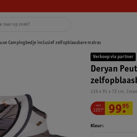
Luxe Campingbedje inclusief zelfopblaasbare matras
Verkoop via partner
Deryan Peut
zelfopblaas
136 x 91 x 72 cm, Crea
van
99
.
95
120
.
00
Kleur