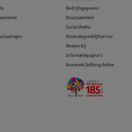
do
Bedrijfsgegevens
tourneren
Duurzaamheid
Social Media
5 jaar
rschuwingen
Kinderdagverblijfservice
Werken bij
Informatiepagina's
Keurmerk Zelfzorg Online