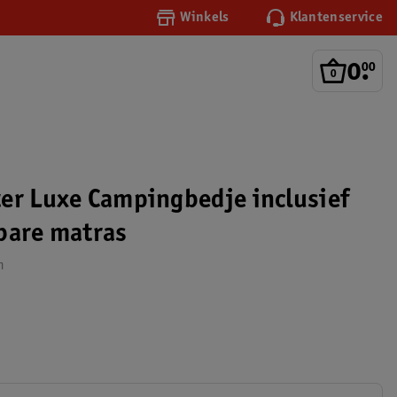
Winkels
Klantenservice
0
.
00
er Luxe Campingbedje inclusief
bare matras
m