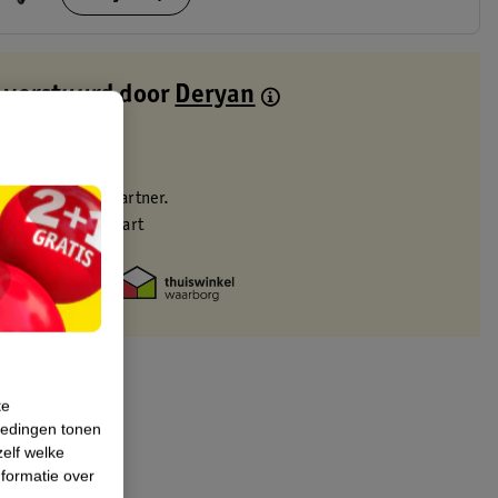
 verstuurd door
Deryan
dag verstuurd
zorgd
eren via verkooppartner.
met je Kruidvat kaart
te
iedingen tonen
zelf welke
formatie over