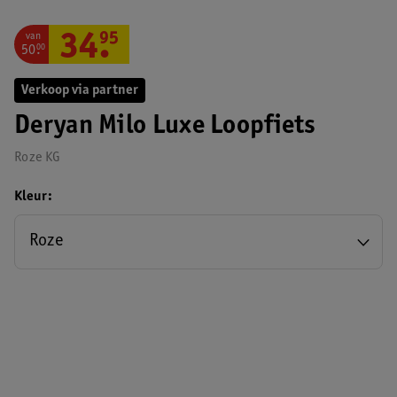
van
34
.
95
50
.
00
Verkoop via partner
Deryan Milo Luxe Loopfiets
Roze KG
Kleur
Roze