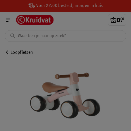
Voor 22:00 besteld, morgen in huis
0
.
00
Loopfietsen