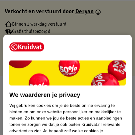
Verkocht en verstuurd door
Deryan
Binnen 1 werkdag verstuurd
Gratis thuisbezorgd
Gratis retourneren via verkooppartner.
Gratis punten met je Kruidvat kaart
Over dit product
We waarderen je privacy
Productinformatie
Wij gebruiken cookies om je de beste online ervaring te
bieden en om onze website persoonlijker en makkelijker te
Etiketinformatie
maken.
Zo kunnen we jou de beste acties en aanbiedingen
tonen en zorgen we dat je ook buiten Kruidvat.nl relevante
advertenties ziet.
Je bepaalt zelf welke cookies je