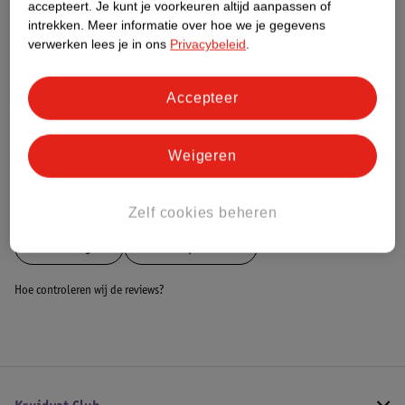
Nature Impact Score
accepteert.
Je kunt je voorkeuren altijd aanpassen of
intrekken.
Meer informatie over hoe we je gegevens
Dit product heeft (nog) geen Nature
verwerken lees je in ons
Privacybeleid
.
Impact Score.
Meer informatie
Accepteer
Bestel & Bezorginformatie
Weigeren
Bekijk ook
Zelf cookies beheren
Meer
Deryan
Alle Loopfietsen
Hoe controleren wij de reviews?