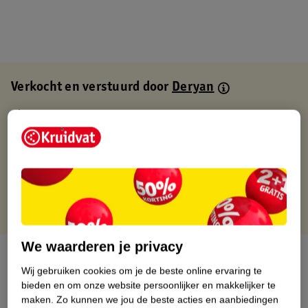
Verkocht en verstuurd door
Deryan
Binnen 1 werkdag verstuurd
Gratis thuisbezorgd
Gratis retourneren via verkooppartner.
Gratis punten met je Kruidvat kaart
We waarderen je privacy
Over dit product
Wij gebruiken cookies om je de beste online ervaring te
bieden en om onze website persoonlijker en makkelijker te
Productinformatie
maken.
Zo kunnen we jou de beste acties en aanbiedingen