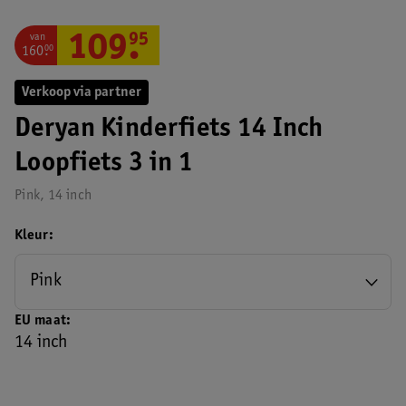
van
109
.
95
160
.
00
Verkoop via partner
Deryan Kinderfiets 14 Inch
Loopfiets 3 in 1
Pink, 14 inch
Kleur
Pink
EU maat
14 inch