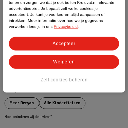
tonen en zorgen we dat je ook buiten Kruidvat.nl relevante
Etiketinformatie
advertenties ziet.
Je bepaalt zelf welke cookies je
accepteert.
Je kunt je voorkeuren altijd aanpassen of
intrekken.
Meer informatie over hoe we je gegevens
Nature Impact Score
verwerken lees je in ons
Privacybeleid
.
Dit product heeft (nog) geen Nature
Impact Score.
Accepteer
Meer informatie
Weigeren
Bestel & Bezorginformatie
Zelf cookies beheren
Bekijk ook
Meer
Deryan
Alle Kinderfietsen
Hoe controleren wij de reviews?