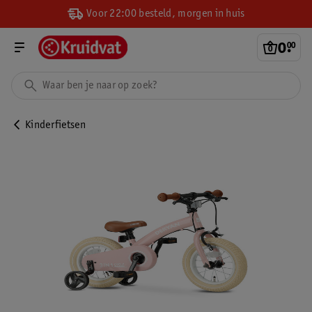
Voor 22:00 besteld, morgen in huis
0
.
00
Kinderfietsen