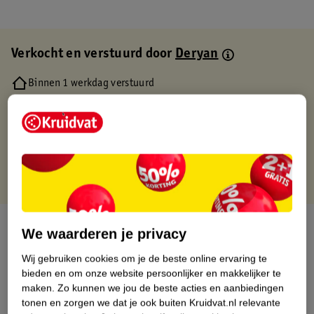
Verkocht en verstuurd door
Deryan
Binnen 1 werkdag verstuurd
Gratis thuisbezorgd
Gratis retourneren via verkooppartner.
Gratis punten met je Kruidvat kaart
Over dit product
We waarderen je privacy
Productinformatie
Wij gebruiken cookies om je de beste online ervaring te
bieden en om onze website persoonlijker en makkelijker te
maken.
Zo kunnen we jou de beste acties en aanbiedingen
Etiketinformatie
tonen en zorgen we dat je ook buiten Kruidvat.nl relevante