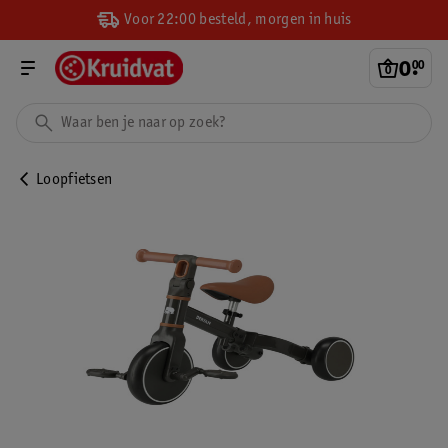
Voor 22:00 besteld, morgen in huis
0
.
00
Loopfietsen