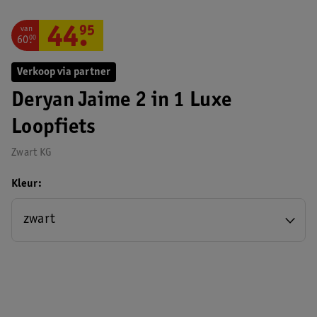
van
44
.
95
60
.
00
Verkoop via partner
Deryan Jaime 2 in 1 Luxe
Loopfiets
Zwart KG
Kleur
zwart