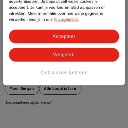
advertenties ziet.
Je bepaalt zelf welke cookies je
accepteert.
Je kunt je voorkeuren altijd aanpassen of
Nature Impact Score
intrekken.
Meer informatie over hoe we je gegevens
verwerken lees je in ons
Privacybeleid
.
Dit product heeft (nog) geen Nature
Impact Score.
Meer informatie
Accepteer
Bestel & Bezorginformatie
Weigeren
Zelf cookies beheren
Bekijk ook
Meer
Deryan
Alle Loopfietsen
Hoe controleren wij de reviews?