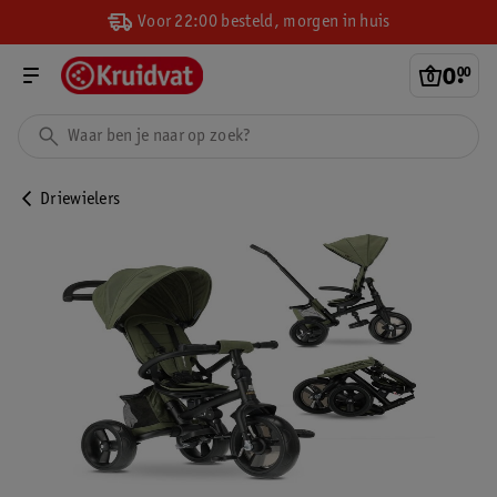
Voor 22:00 besteld, morgen in huis
0
.
00
Driewielers