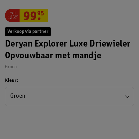
van
99
.
95
125
.
00
Verkoop via partner
Deryan Explorer Luxe Driewieler
Opvouwbaar met mandje
Groen
Kleur
Groen