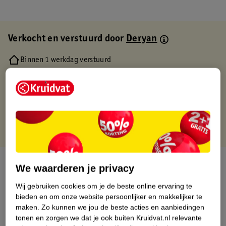
Verkocht en verstuurd door
Deryan
Binnen 1 werkdag verstuurd
Gratis thuisbezorgd
Gratis retourneren via verkooppartner.
Gratis punten met je Kruidvat kaart
Over dit product
We waarderen je privacy
Productinformatie
Wij gebruiken cookies om je de beste online ervaring te
bieden en om onze website persoonlijker en makkelijker te
maken.
Zo kunnen we jou de beste acties en aanbiedingen
Etiketinformatie
tonen en zorgen we dat je ook buiten Kruidvat.nl relevante