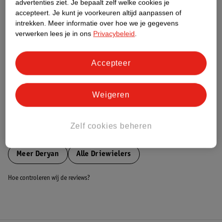
advertenties ziet.
Je bepaalt zelf welke cookies je
accepteert.
Je kunt je voorkeuren altijd aanpassen of
Nature Impact Score
intrekken.
Meer informatie over hoe we je gegevens
verwerken lees je in ons
Privacybeleid
.
Dit product heeft (nog) geen Nature
Impact Score.
Meer informatie
Accepteer
Bestel & Bezorginformatie
Weigeren
Zelf cookies beheren
Bekijk ook
Meer
Deryan
Alle Driewielers
Hoe controleren wij de reviews?