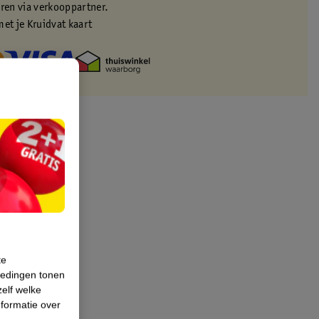
eren via verkooppartner.
met je Kruidvat kaart
te
iedingen tonen
zelf welke
formatie over