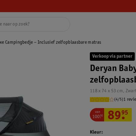
xe Campingbedje – Inclusief zelfopblaasbare matras
Verkoop via partner
Deryan Baby
zelfopblaas
118 x 74 x 53 cm, Zwar
1 revi
(4/5)
van
89
.
95
100
.
00
Kleur