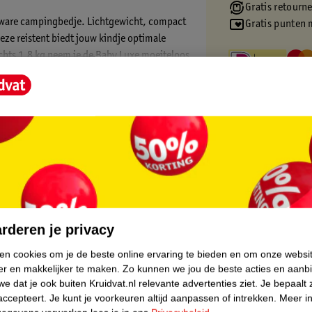
Gratis retourn
, zware campingbedje. Lichtgewicht, compact
Gratis punten 
eze reistent biedt jouw kindje optimale
chts 1,8 kg neem je de Baby Luxe moeiteloos
core.
rderen je privacy
ken cookies om je de beste online ervaring te bieden en om onze websi
er en makkelijker te maken.
Zo kunnen we jou de beste acties en aanb
e dat je ook buiten Kruidvat.nl relevante advertenties ziet.
Je bepaalt 
iligheid. De dubbele bodem voorkomt dat je
accepteert.
Je kunt je voorkeuren altijd aanpassen of intrekken.
Meer in
eilig, brandvertragend en vrij van