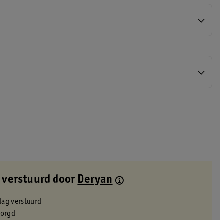
 verstuurd door
Deryan
dag verstuurd
zorgd