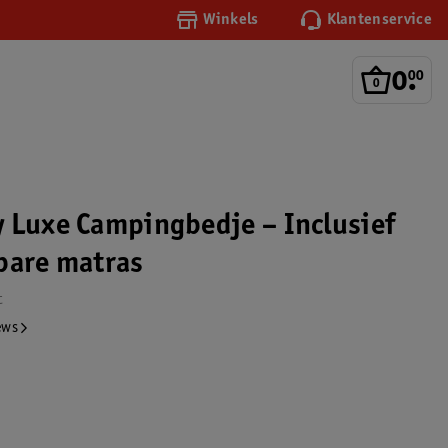
Winkels
Klantenservice
0
.
00
 Luxe Campingbedje – Inclusief
bare matras
t
ews