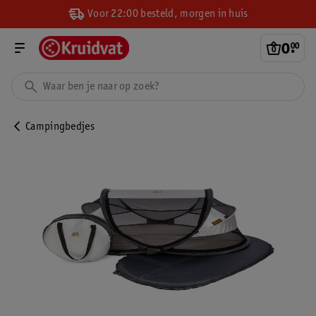
Voor 22:00 besteld, morgen in huis
0
.
00
Campingbedjes