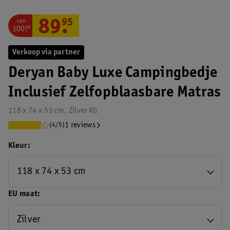
van
89
.
95
100
.
00
Verkoop via partner
Deryan Baby Luxe Campingbedje
Inclusief Zelfopblaasbare Matras
118 x 74 x 53 cm, Zilver KG
1 reviews
(4/5)
Kleur
118 x 74 x 53 cm
EU maat
Zilver