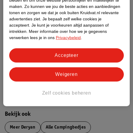
bieden en om onze website persoonlijker en makkelijker te
maken.
Zo kunnen we jou de beste acties en aanbiedingen
Productinformatie
tonen en zorgen we dat je ook buiten Kruidvat.nl relevante
advertenties ziet.
Je bepaalt zelf welke cookies je
accepteert.
Je kunt je voorkeuren altijd aanpassen of
Etiketinformatie
intrekken.
Meer informatie over hoe we je gegevens
verwerken lees je in ons
Privacybeleid
.
Nature Impact Score
Accepteer
Dit product heeft (nog) geen Nature
Impact Score.
Meer informatie
Weigeren
Bestel & Bezorginformatie
Zelf cookies beheren
Bekijk ook
Meer
Deryan
Alle Campingbedjes