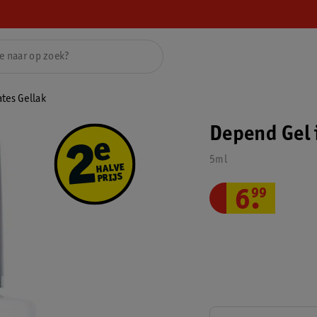
ates Gellak
Depend Gel i
5ml
6
.
99