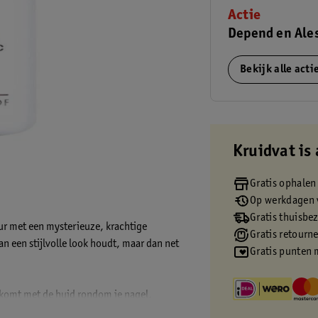
Actie
Depend en Ales
Bekijk alle act
Kruidvat is 
Gratis ophalen
Op werkdagen v
Gratis thuisbe
eur met een mysterieuze, krachtige
Gratis retourn
an een stijlvolle look houdt, maar dan net
Gratis punten 
t komt met de huid rondom je nagel,
aafje. Dit geldt ook voor stap 2, 3 en 4