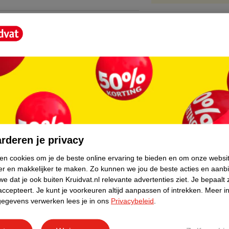
ig. Laat je nagels 30 seconden volledig
core.
r de uv-ledlamp.
 de uv-ledlamp. Herhaal dit voor een tweede
rderen je privacy
ken cookies om je de beste online ervaring te bieden en om onze websi
er en makkelijker te maken.
Zo kunnen we jou de beste acties en aanb
e dat je ook buiten Kruidvat.nl relevante advertenties ziet.
Je bepaalt 
rden onder de uv-ledlamp.
accepteert.
Je kunt je voorkeuren altijd aanpassen of intrekken.
Meer in
gegevens verwerken lees je in ons
Privacybeleid
.
nagel, laat vijf seconden rusten op je nagel