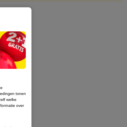
te
iedingen tonen
zelf welke
formatie over