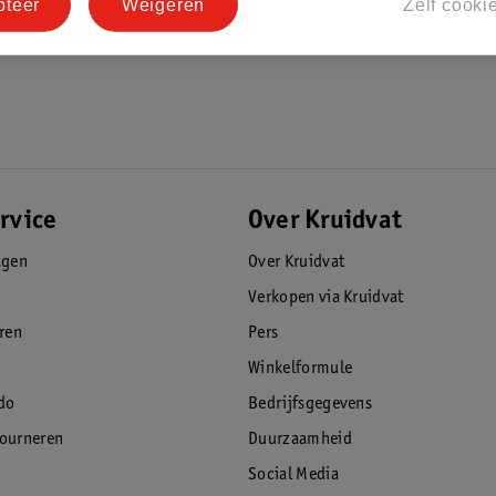
pteer
Weigeren
Zelf cooki
rvice
Over Kruidvat
agen
Over Kruidvat
Verkopen via Kruidvat
eren
Pers
Winkelformule
do
Bedrijfsgegevens
tourneren
Duurzaamheid
Social Media