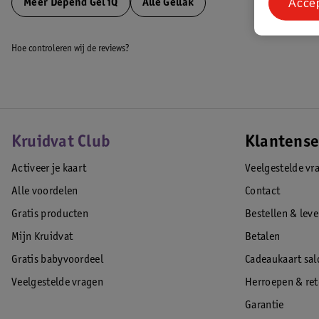
en veeg daarna voorzichtig schoon.
Acce
Meer
Depend Gel iQ
Alle Gellak
Let op:
was je handen/voeten na afloop goed met water en zeep.
Hoe controleren wij de reviews?
EAN code:0000073181903
Kruidvat Club
Klantense
Activeer je kaart
Veelgestelde vr
Alle voordelen
Contact
Gratis producten
Bestellen & lev
Mijn Kruidvat
Betalen
Gratis babyvoordeel
Cadeaukaart sal
Veelgestelde vragen
Herroepen & re
Garantie