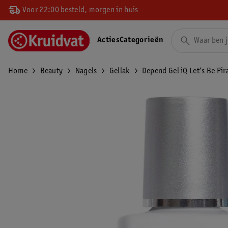
Voor 22:00 besteld, morgen in huis
Acties
Categorieën
Home
Beauty
Nagels
Gellak
Depend Gel iQ Let’s Be Pir