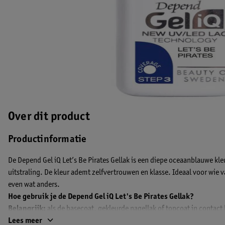
Over dit product
Productinformatie
De Depend Gel iQ Let’s Be Pirates Gellak is een diepe oceaanblauwe kl
uitstraling. De kleur ademt zelfvertrouwen en klasse. Ideaal voor wie v
even wat anders.
Hoe gebruik je de Depend Gel iQ Let's Be Pirates Gellak?
Belangrijk:
als de basecoat, gekleurde nagellak of topcoat in contac
verwijder deze dan vóór het uitharden met pre-cleanser op een wattenst
Lees meer