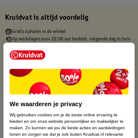
Kruidvat is altijd voordelig
Gratis ophalen in de winkel
Op werkdagen voor 22:00 uur besteld, volgende dag in huis
Gratis thuisbezorgd vanaf 50.00
Gratis retourneren binnen 30 dagen
Gratis punten met je Kruidvat kaart
Over dit product
We waarderen je privacy
Wij gebruiken cookies om je de beste online ervaring te
Productinformatie
bieden en om onze website persoonlijker en makkelijker te
maken.
Zo kunnen we jou de beste acties en aanbiedingen
Etiketinformatie
tonen en zorgen we dat je ook buiten Kruidvat.nl relevante