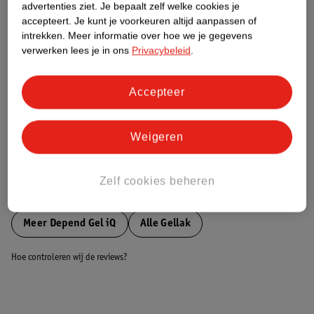
advertenties ziet.
Je bepaalt zelf welke cookies je
accepteert.
Je kunt je voorkeuren altijd aanpassen of
Nature Impact Score
intrekken.
Meer informatie over hoe we je gegevens
verwerken lees je in ons
Privacybeleid
.
Dit product heeft (nog) geen Nature
Impact Score.
Meer informatie
Accepteer
Weigeren
Bestel & Bezorginformatie
Zelf cookies beheren
Bekijk ook
Meer
Depend Gel iQ
Alle Gellak
Hoe controleren wij de reviews?