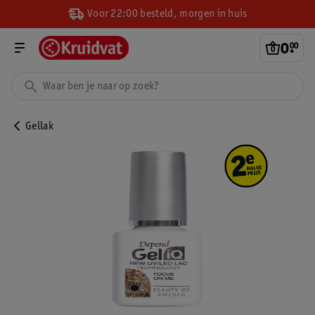
Voor 22:00 besteld, morgen in huis
0
.
00
Gellak