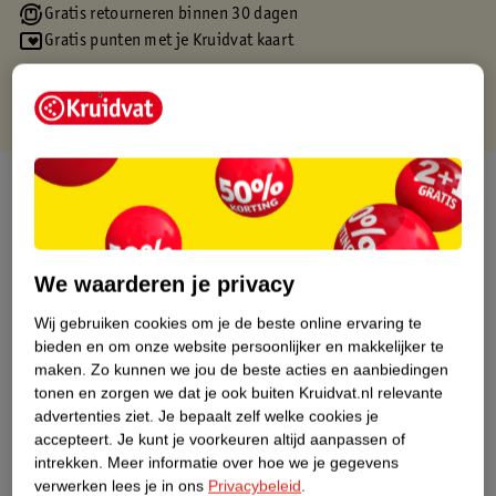
Gratis retourneren binnen 30 dagen
Gratis punten met je Kruidvat kaart
Over dit product
Productinformatie
We waarderen je privacy
Etiketinformatie
Wij gebruiken cookies om je de beste online ervaring te
bieden en om onze website persoonlijker en makkelijker te
Nature Impact Score
maken.
Zo kunnen we jou de beste acties en aanbiedingen
tonen en zorgen we dat je ook buiten Kruidvat.nl relevante
Dit product heeft (nog) geen Nature
advertenties ziet.
Je bepaalt zelf welke cookies je
Impact Score.
accepteert.
Je kunt je voorkeuren altijd aanpassen of
Meer informatie
intrekken.
Meer informatie over hoe we je gegevens
verwerken lees je in ons
Privacybeleid
.