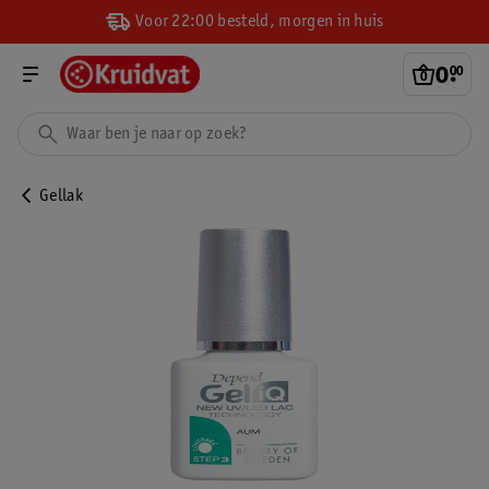
Voor 22:00 besteld, morgen in huis
0
.
00
Gellak