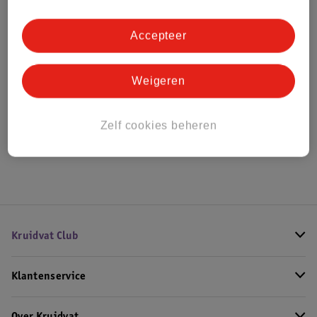
Bestel & Bezorginformatie
Accepteer
Bekijk ook
Weigeren
Meer
Depend Gel iQ
Alle Gellak
Zelf cookies beheren
Hoe controleren wij de reviews?
Kruidvat Club
Klantenservice