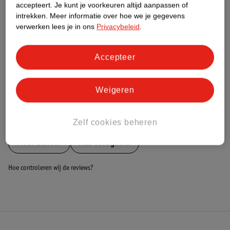
Nature Impact Score
accepteert.
Je kunt je voorkeuren altijd aanpassen of
intrekken.
Meer informatie over hoe we je gegevens
Dit product heeft (nog) geen Nature
verwerken lees je in ons
Privacybeleid
.
Impact Score.
Meer informatie
Accepteer
Bestel & Bezorginformatie
Weigeren
Bekijk ook
Zelf cookies beheren
Meer
Denver
Alle Veiligheid
Hoe controleren wij de reviews?