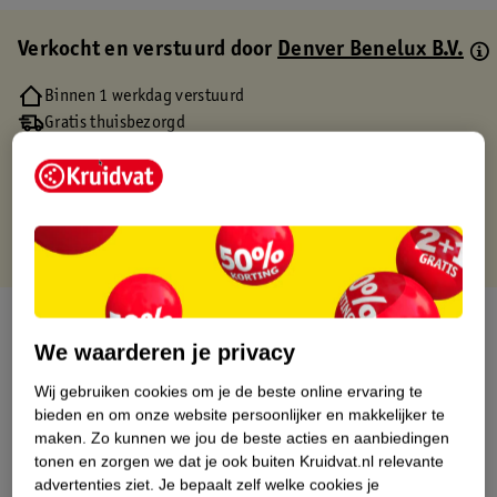
Verkocht en verstuurd door
Denver Benelux B.V.
Binnen 1 werkdag verstuurd
Gratis thuisbezorgd
Gratis retourneren via verkooppartner.
Gratis punten met je Kruidvat kaart
Over dit product
We waarderen je privacy
Productinformatie
Wij gebruiken cookies om je de beste online ervaring te
bieden en om onze website persoonlijker en makkelijker te
Etiketinformatie
maken.
Zo kunnen we jou de beste acties en aanbiedingen
tonen en zorgen we dat je ook buiten Kruidvat.nl relevante
advertenties ziet.
Je bepaalt zelf welke cookies je