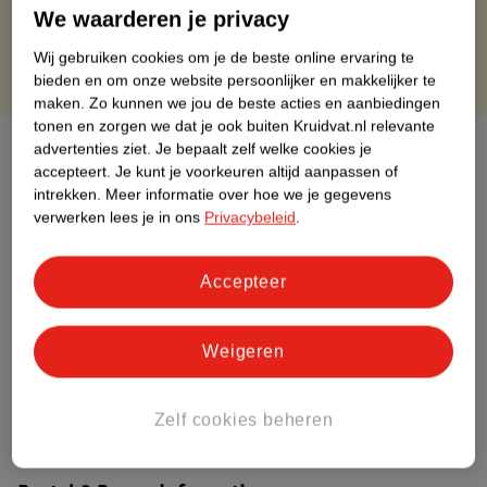
Gratis punten met je Kruidvat kaart
We waarderen je privacy
Wij gebruiken cookies om je de beste online ervaring te
bieden en om onze website persoonlijker en makkelijker te
maken.
Zo kunnen we jou de beste acties en aanbiedingen
tonen en zorgen we dat je ook buiten Kruidvat.nl relevante
Over dit product
advertenties ziet.
Je bepaalt zelf welke cookies je
accepteert.
Je kunt je voorkeuren altijd aanpassen of
intrekken.
Meer informatie over hoe we je gegevens
Productinformatie
verwerken lees je in ons
Privacybeleid
.
Etiketinformatie
Accepteer
Nature Impact Score
Weigeren
Dit product heeft (nog) geen Nature
Impact Score.
Meer informatie
Zelf cookies beheren