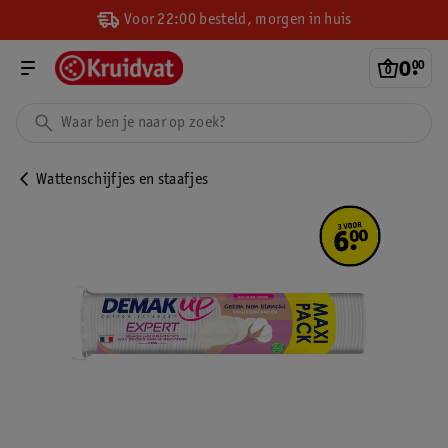
Voor 22:00 besteld, morgen in huis
0
.
00
Wattenschijfjes en staafjes