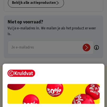
Bekijk alle actieproducten
Niet op voorraad?
Vul je e-mailadres in. We mailen je als het product er weer
is.
Je e-mailadres
Kruidvat is altijd voordelig
Gratis ophalen in de winkel
Op werkdagen voor 22:00 uur besteld, volgende dag in huis
Gratis thuisbezorgd vanaf 50.00
Gratis retourneren binnen 30 dagen