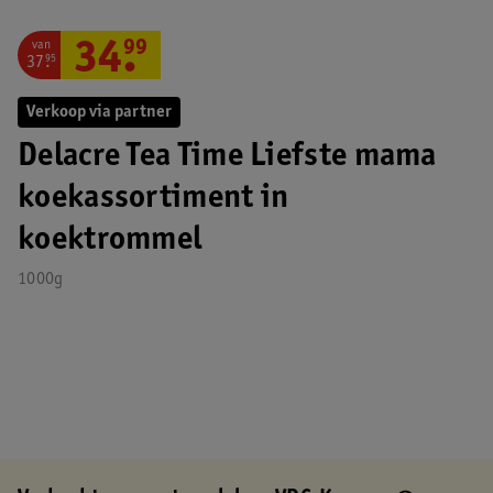
van
34
.
99
37
.
95
Verkoop via partner
Delacre Tea Time Liefste mama
koekassortiment in
koektrommel
1000g