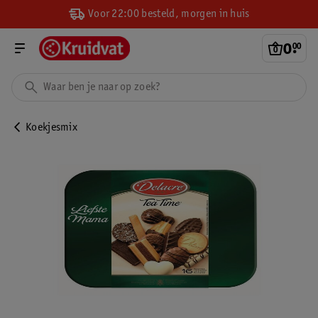
Voor 22:00 besteld, morgen in huis
0
.
00
Koekjesmix