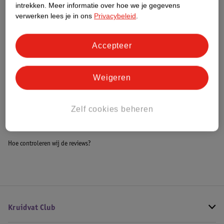
intrekken.
Meer informatie over hoe we je gegevens
Impact Score.
verwerken lees je in ons
Privacybeleid
.
Meer informatie
Accepteer
Bestel & Bezorginformatie
Weigeren
Bekijk ook
Zelf cookies beheren
Alle Koekjesmix
Hoe controleren wij de reviews?
Kruidvat Club