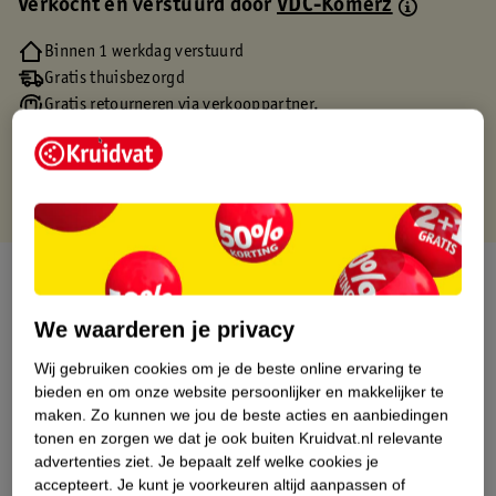
Verkocht en verstuurd door
VDC-Komerz
Binnen 1 werkdag verstuurd
Gratis thuisbezorgd
Gratis retourneren via verkooppartner.
Gratis punten met je Kruidvat kaart
Over dit product
Productinformatie
We waarderen je privacy
Wij gebruiken cookies om je de beste online ervaring te
Etiketinformatie
bieden en om onze website persoonlijker en makkelijker te
maken.
Zo kunnen we jou de beste acties en aanbiedingen
tonen en zorgen we dat je ook buiten Kruidvat.nl relevante
Nature Impact Score
advertenties ziet.
Je bepaalt zelf welke cookies je
accepteert.
Je kunt je voorkeuren altijd aanpassen of
Dit product heeft (nog) geen Nature