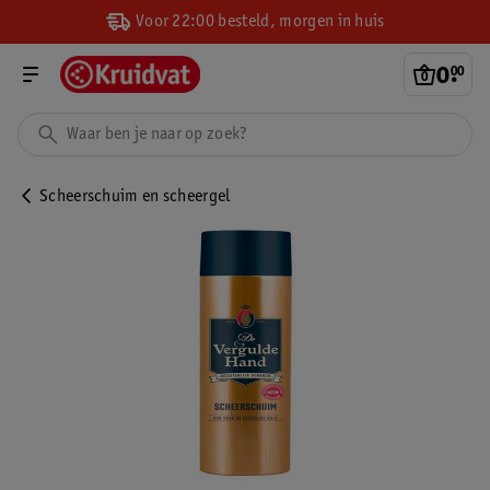
Voor 22:00 besteld, morgen in huis
0
.
00
Scheerschuim en scheergel