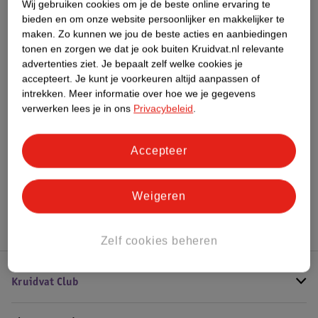
Wij gebruiken cookies om je de beste online ervaring te
bieden en om onze website persoonlijker en makkelijker te
maken.
Zo kunnen we jou de beste acties en aanbiedingen
Bestel & Bezorginformatie
tonen en zorgen we dat je ook buiten Kruidvat.nl relevante
advertenties ziet.
Je bepaalt zelf welke cookies je
accepteert.
Je kunt je voorkeuren altijd aanpassen of
intrekken.
Meer informatie over hoe we je gegevens
Bekijk ook
verwerken lees je in ons
Privacybeleid
.
Meer
De Vergulde Hand
Accepteer
Alle Scheerschuim en scheergel
Hoe controleren wij de reviews?
Weigeren
Zelf cookies beheren
Kruidvat Club