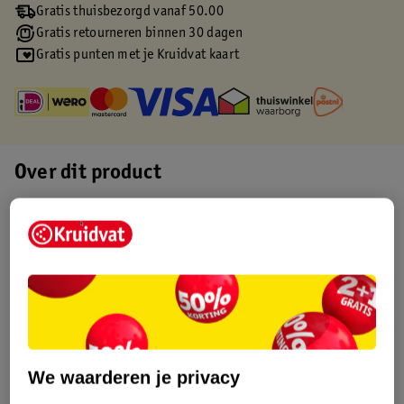
Gratis thuisbezorgd vanaf 50.00
Gratis retourneren binnen 30 dagen
Gratis punten met je Kruidvat kaart
Over dit product
Productinformatie
Etiketinformatie
Nature Impact Score
Dit product heeft (nog) geen Nature
Impact Score.
We waarderen je privacy
Meer informatie