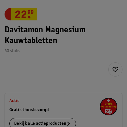
22
.
99
Davitamon Magnesium
Kauwtabletten
60 stuks
Actie
Gratis thuisbezorgd
Bekijk alle actieproducten