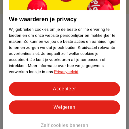
We waarderen je privacy
Over dit product
Wij gebruiken cookies om je de beste online ervaring te
bieden en om onze website persoonlijker en makkelijker te
Productinformatie
maken.
Zo kunnen we jou de beste acties en aanbiedingen
tonen en zorgen we dat je ook buiten Kruidvat.nl relevante
Etiketinformatie
advertenties ziet.
Je bepaalt zelf welke cookies je
accepteert.
Je kunt je voorkeuren altijd aanpassen of
intrekken.
Meer informatie over hoe we je gegevens
Nature Impact Score
verwerken lees je in ons
Privacybeleid
.
Dit product heeft (nog) geen Nature
Impact Score.
Accepteer
Meer informatie
Weigeren
Bestel & Bezorginformatie
Zelf cookies beheren