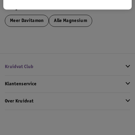
Bekijk ook
Meer
Davitamon
Alle Magnesium
Kruidvat Club
Klantenservice
Over Kruidvat