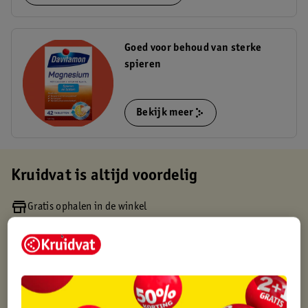
Goed voor behoud van sterke
spieren
Bekijk meer
Kruidvat is altijd voordelig
Gratis ophalen in de winkel
Op werkdagen voor 22:00 uur besteld, volgende dag in huis
Gratis thuisbezorgd vanaf 50.00
Gratis retourneren binnen 30 dagen
Gratis punten met je Kruidvat kaart