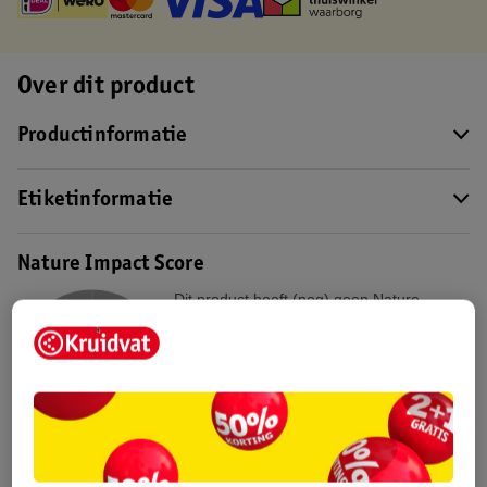
Over dit product
Productinformatie
Etiketinformatie
Nature Impact Score
Dit product heeft (nog) geen Nature
Impact Score.
Meer informatie
Bestel & Bezorginformatie