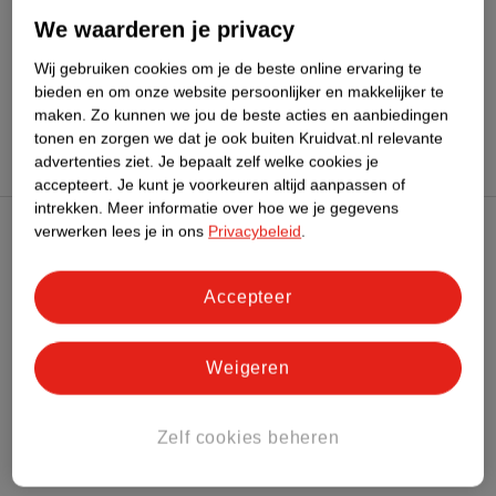
We waarderen je privacy
Bekijk ook
Wij gebruiken cookies om je de beste online ervaring te
Meer
Davitamon
Alle Multivitamines
bieden en om onze website persoonlijker en makkelijker te
maken.
Zo kunnen we jou de beste acties en aanbiedingen
tonen en zorgen we dat je ook buiten Kruidvat.nl relevante
advertenties ziet.
Je bepaalt zelf welke cookies je
accepteert.
Je kunt je voorkeuren altijd aanpassen of
intrekken.
Meer informatie over hoe we je gegevens
verwerken lees je in ons
Privacybeleid
.
Kruidvat Club
Accepteer
Klantenservice
Weigeren
Over Kruidvat
Zelf cookies beheren