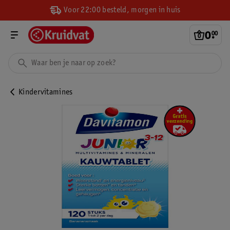
Voor 22:00 besteld, morgen in huis
0
.
00
Kindervitamines