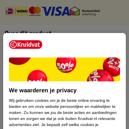
Over dit product
Productinformatie
Etiketinformatie
Nature Impact Score
We waarderen je privacy
Dit product heeft (nog) geen Nature
Impact Score.
Wij gebruiken cookies om je de beste online ervaring te
Meer informatie
bieden en om onze website persoonlijker en makkelijker te
maken.
Zo kunnen we jou de beste acties en aanbiedingen
tonen en zorgen we dat je ook buiten Kruidvat.nl relevante
advertenties ziet.
Je bepaalt zelf welke cookies je
Bestel & Bezorginformatie