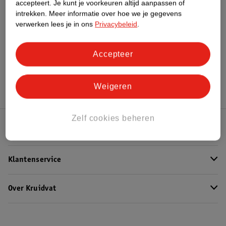
accepteert.
Je kunt je voorkeuren altijd aanpassen of
intrekken.
Meer informatie over hoe we je gegevens
verwerken lees je in ons
Privacybeleid
.
Bekijk ook
Accepteer
Meer
Davitamon
Alle Multivitamines
Weigeren
Zelf cookies beheren
Kruidvat Club
Klantenservice
Over Kruidvat