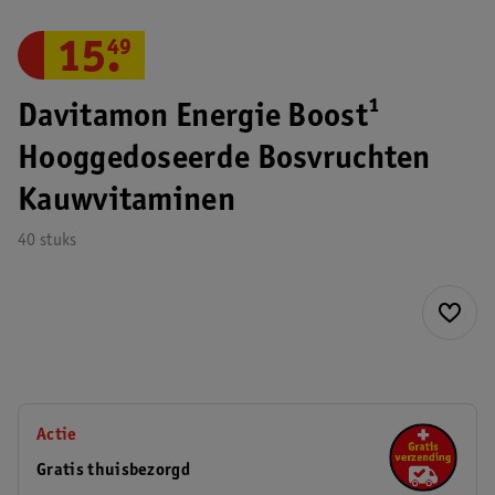
15
.
49
Davitamon Energie Boost¹
Hooggedoseerde Bosvruchten
Kauwvitaminen
40 stuks
Actie
Gratis thuisbezorgd