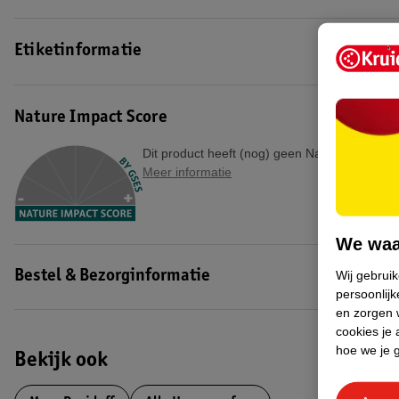
Etiketinformatie
Nature Impact Score
Dit product heeft (nog) geen Nature Impact S
Meer informatie
We waa
Wij gebrui
Bestel & Bezorginformatie
persoonlijk
en zorgen w
cookies je 
hoe we je 
Bekijk ook