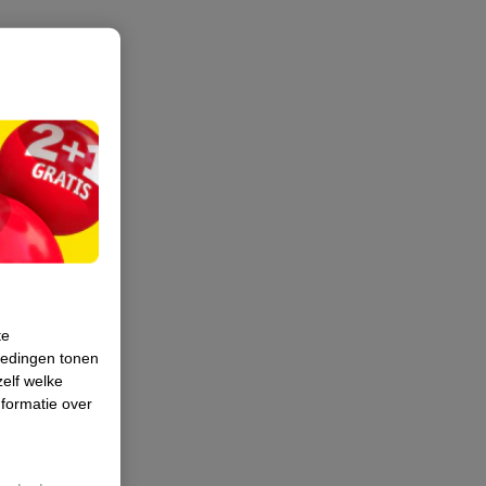
te
iedingen tonen
zelf welke
formatie over