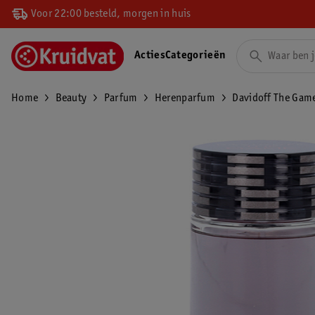
Voor 22:00 besteld, morgen in huis
Acties
Categorieën
Home
Beauty
Parfum
Herenparfum
Davidoff The Game