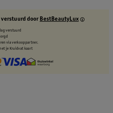
 verstuurd door
BestBeautyLux
dag verstuurd
zorgd
eren via verkooppartner.
met je Kruidvat kaart