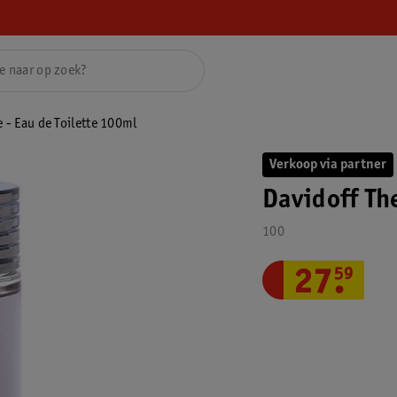
 - Eau de Toilette 100ml
Verkoop via partner
Davidoff Th
100
27
.
59