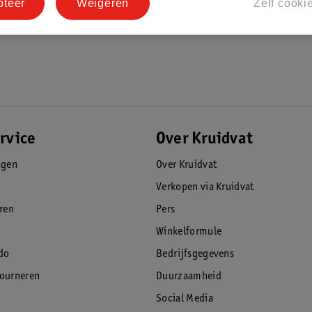
pteer
Weigeren
Zelf cooki
rvice
Over Kruidvat
agen
Over Kruidvat
Verkopen via Kruidvat
eren
Pers
Winkelformule
do
Bedrijfsgegevens
tourneren
Duurzaamheid
Social Media