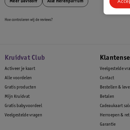
Acce
Meer
Davidoff
Alle Herenparfum
Hoe controleren wij de reviews?
Kruidvat Club
Klantense
Activeer je kaart
Veelgestelde vr
Alle voordelen
Contact
Gratis producten
Bestellen & lev
Mijn Kruidvat
Betalen
Gratis babyvoordeel
Cadeaukaart sal
Veelgestelde vragen
Herroepen & re
Garantie