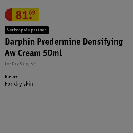
81
.
69
Verkoop via partner
Darphin Predermine Densifying
Aw Cream 50ml
For Dry Skin, 50
Kleur
For dry skin