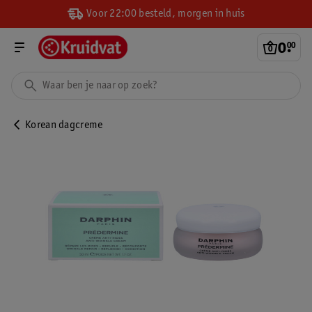
Voor 22:00 besteld, morgen in huis
0
.
00
Korean dagcreme