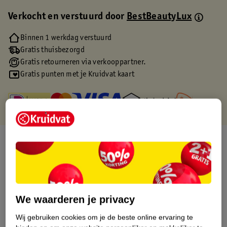
Verkocht en verstuurd door
BestBeautyLux
Binnen 1 werkdag verstuurd
Gratis thuisbezorgd
Gratis retourneren via verkooppartner.
Gratis punten met je Kruidvat kaart
Over dit product
Productinformatie
Etiketinformatie
We waarderen je privacy
Wij gebruiken cookies om je de beste online ervaring te
Nature Impact Score