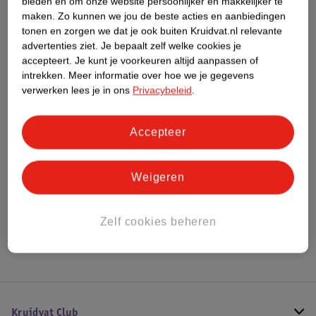
bieden en om onze website persoonlijker en makkelijker te
maken.
Zo kunnen we jou de beste acties en aanbiedingen
Dit product heeft (nog) geen Nature
tonen en zorgen we dat je ook buiten Kruidvat.nl relevante
Impact Score.
advertenties ziet.
Je bepaalt zelf welke cookies je
Meer informatie
accepteert.
Je kunt je voorkeuren altijd aanpassen of
intrekken.
Meer informatie over hoe we je gegevens
verwerken lees je in ons
Privacybeleid
.
Bestel & Bezorginformatie
Accepteer
Bekijk ook
Weigeren
Meer
Darphin
Alle Korean dagcreme
Zelf cookies beheren
Hoe controleren wij de reviews?
Kruidvat Club