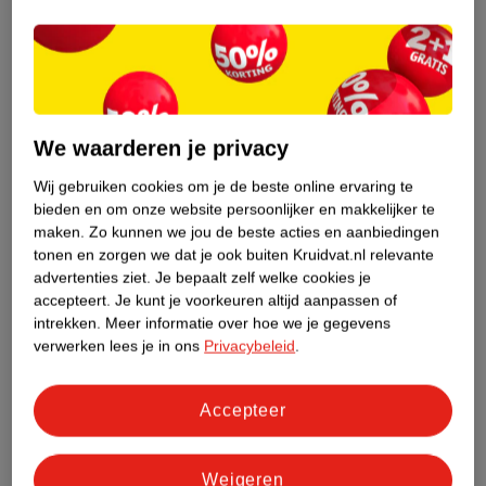
Nature Impact Score
Dit product heeft (nog) geen Nature
Impact Score.
Meer informatie
We waarderen je privacy
Wij gebruiken cookies om je de beste online ervaring te
bieden en om onze website persoonlijker en makkelijker te
Bestel & Bezorginformatie
maken.
Zo kunnen we jou de beste acties en aanbiedingen
tonen en zorgen we dat je ook buiten Kruidvat.nl relevante
advertenties ziet.
Je bepaalt zelf welke cookies je
Bekijk ook
accepteert.
Je kunt je voorkeuren altijd aanpassen of
intrekken.
Meer informatie over hoe we je gegevens
Meer
Darphin
Alle Korean dagcreme
verwerken lees je in ons
Privacybeleid
.
Hoe controleren wij de reviews?
Accepteer
Weigeren