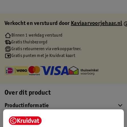
Verkocht en verstuurd door
Kaviaarvoorjehaar.nl
Binnen 1 werkdag verstuurd
Gratis thuisbezorgd
Gratis retourneren via verkooppartner.
Gratis punten met je Kruidvat kaart
Over dit product
Productinformatie
Etiketinformatie