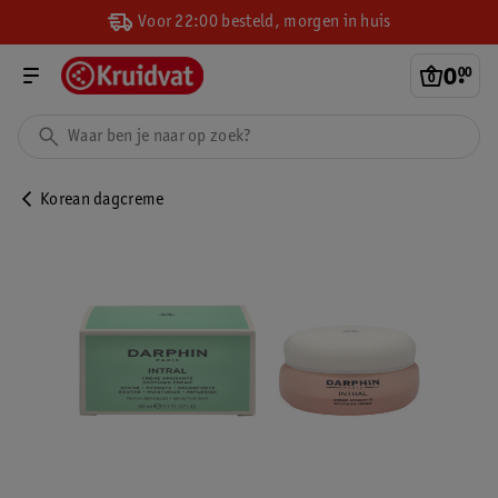
Voor 22:00 besteld, morgen in huis
0
.
00
Korean dagcreme