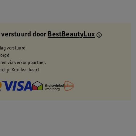
 verstuurd door
BestBeautyLux
dag verstuurd
zorgd
eren via verkooppartner.
met je Kruidvat kaart