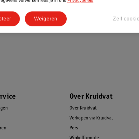
gegevens verwerken lees je in ons
Privacybeleid
.
pteer
Weigeren
Zelf cooki
rvice
Over Kruidvat
agen
Over Kruidvat
Verkopen via Kruidvat
eren
Pers
Winkelformule