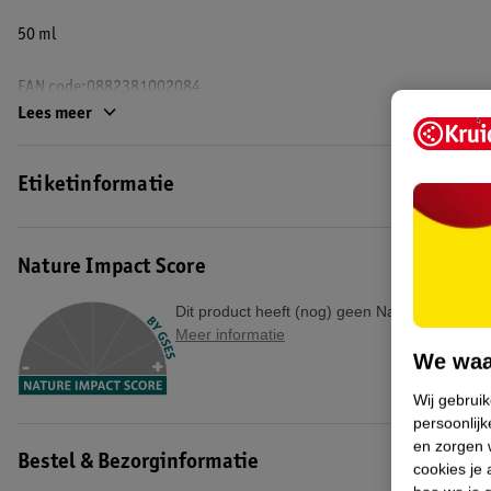
50 ml
EAN code:0882381002084
Lees meer
Etiketinformatie
Nature Impact Score
Dit product heeft (nog) geen Nature Impact S
Meer informatie
We waa
Wij gebrui
persoonlijk
en zorgen w
Bestel & Bezorginformatie
cookies je 