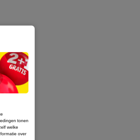
te
iedingen tonen
zelf welke
formatie over