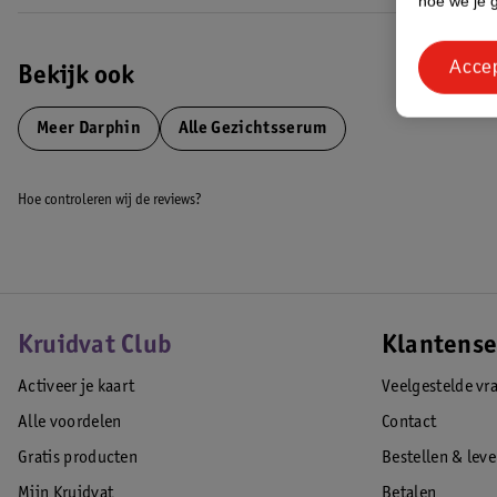
hoe we je 
Acce
Bekijk ook
Meer
Darphin
Alle Gezichtsserum
Hoe controleren wij de reviews?
Kruidvat Club
Klantense
Activeer je kaart
Veelgestelde vr
Alle voordelen
Contact
Gratis producten
Bestellen & lev
Mijn Kruidvat
Betalen