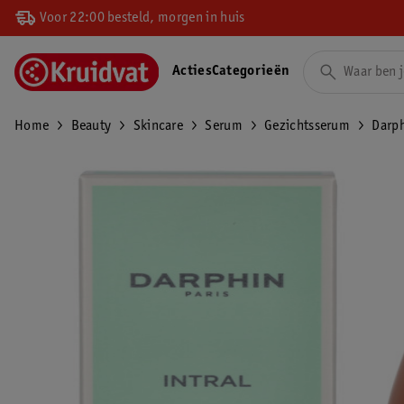
Voor 22:00 besteld, morgen in huis
Acties
Categorieën
Home
Beauty
Skincare
Serum
Gezichtsserum
Darph