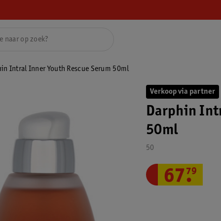
in Intral Inner Youth Rescue Serum 50ml
Verkoop via partner
Darphin Int
50ml
50
67
.
79