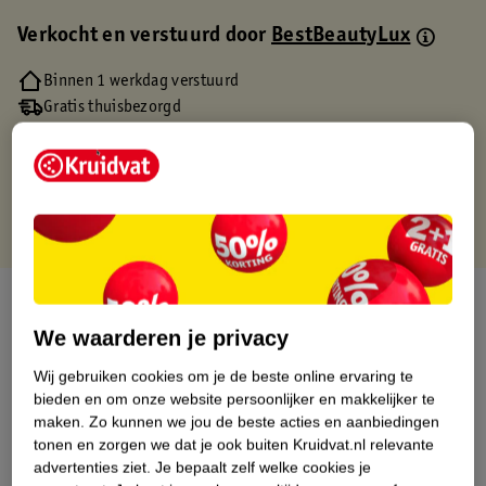
Verkocht en verstuurd door
BestBeautyLux
Binnen 1 werkdag verstuurd
Gratis thuisbezorgd
Gratis retourneren via verkooppartner.
Gratis punten met je Kruidvat kaart
Over dit product
We waarderen je privacy
Productinformatie
Wij gebruiken cookies om je de beste online ervaring te
bieden en om onze website persoonlijker en makkelijker te
Etiketinformatie
maken.
Zo kunnen we jou de beste acties en aanbiedingen
tonen en zorgen we dat je ook buiten Kruidvat.nl relevante
advertenties ziet.
Je bepaalt zelf welke cookies je
Nature Impact Score