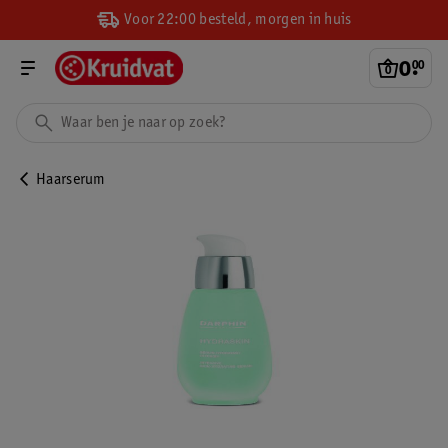
Voor 22:00 besteld, morgen in huis
0
.
00
Haarserum