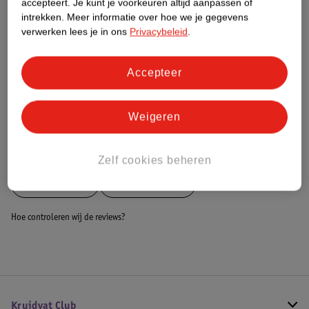
accepteert.
Je kunt je voorkeuren altijd aanpassen of
intrekken.
Meer informatie over hoe we je gegevens
Dit product heeft (nog) geen Nature
verwerken lees je in ons
Privacybeleid
.
Impact Score.
Meer informatie
Accepteer
Bestel & Bezorginformatie
Weigeren
Bekijk ook
Zelf cookies beheren
Meer
Darphin
Alle Haarserum
Hoe controleren wij de reviews?
Kruidvat Club