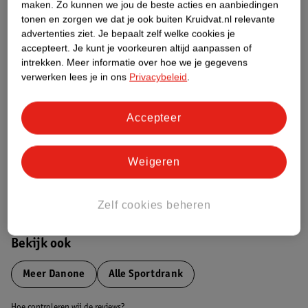
Productinformatie
maken.
Zo kunnen we jou de beste acties en aanbiedingen
tonen en zorgen we dat je ook buiten Kruidvat.nl relevante
advertenties ziet.
Je bepaalt zelf welke cookies je
Etiketinformatie
accepteert.
Je kunt je voorkeuren altijd aanpassen of
intrekken.
Meer informatie over hoe we je gegevens
verwerken lees je in ons
Privacybeleid
.
Nature Impact Score
Dit product heeft (nog) geen Nature
Accepteer
Impact Score.
Meer informatie
Weigeren
Bestel & Bezorginformatie
Zelf cookies beheren
Bekijk ook
Meer
Danone
Alle Sportdrank