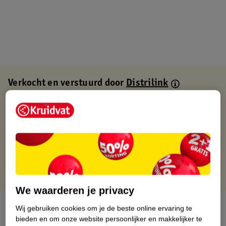
Verkocht en verstuurd door
Distrilink
Binnen 1 werkdag verstuurd
Gratis thuisbezorgd
Gratis retourneren via verkooppartner.
Gratis punten met je Kruidvat kaart
We waarderen je privacy
Over dit product
Wij gebruiken cookies om je de beste online ervaring te
bieden en om onze website persoonlijker en makkelijker te