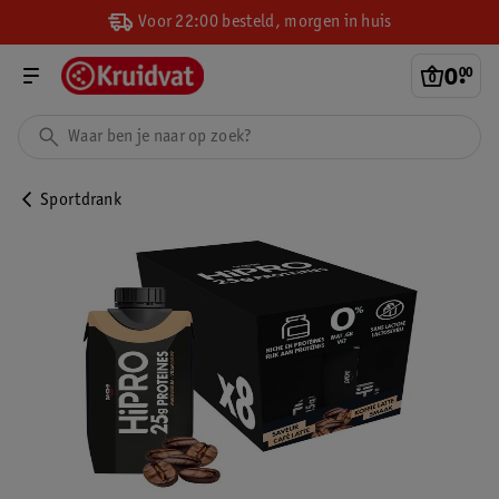
Voor 22:00 besteld, morgen in huis
0
.
00
Sportdrank