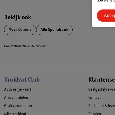
hoe we je 
Acce
Bekijk ook
Meer
Danone
Alle Sportdrank
Hoe controleren wij de reviews?
Kruidvat Club
Klantense
Activeer je kaart
Veelgestelde vr
Alle voordelen
Contact
Gratis producten
Bestellen & lev
Mijn Kruidvat
Betalen