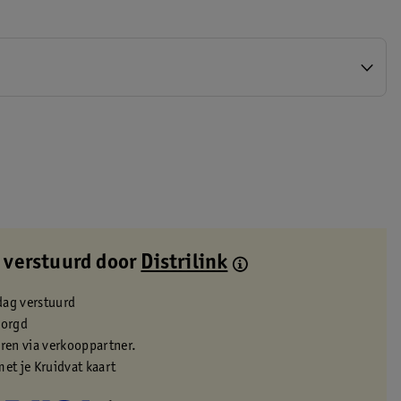
 verstuurd door
Distrilink
dag verstuurd
zorgd
eren via verkooppartner.
met je Kruidvat kaart