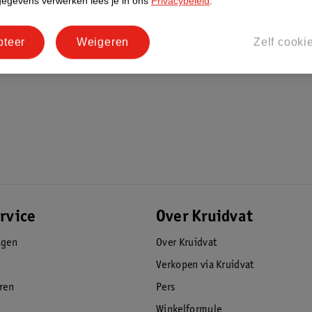
gegevens verwerken lees je in ons
Privacybeleid
.
pteer
Weigeren
Zelf cooki
rvice
Over Kruidvat
agen
Over Kruidvat
Verkopen via Kruidvat
eren
Pers
Winkelformule