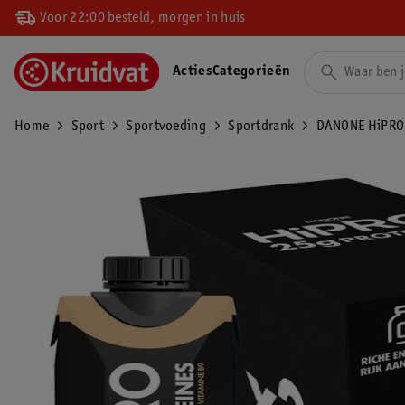
Voor 22:00 besteld, morgen in huis
Acties
Categorieën
Home
Sport
Sportvoeding
Sportdrank
DANONE HiPRO K