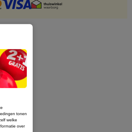
te
iedingen tonen
zelf welke
formatie over