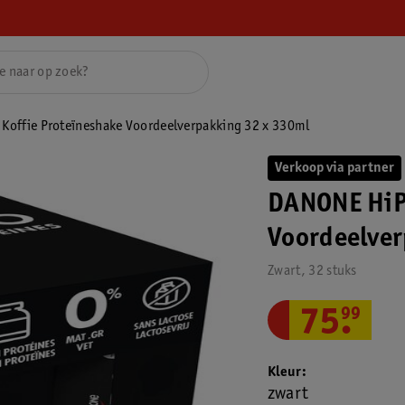
offie Proteïneshake Voordeelverpakking 32 x 330ml
Verkoop via partner
DANONE HiP
Voordeelver
Zwart, 32 stuks
75
.
99
Kleur
zwart