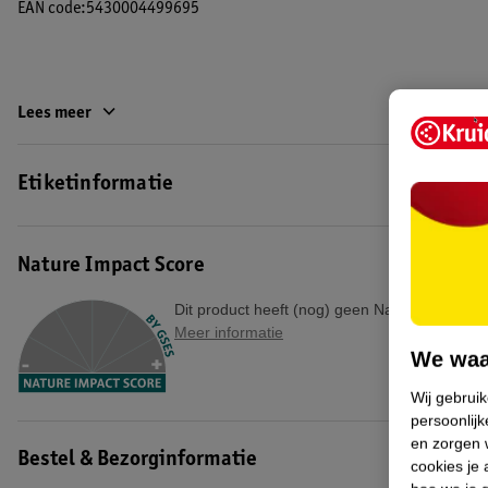
EAN code:5430004499695
Lees meer
Etiketinformatie
Nature Impact Score
Dit product heeft (nog) geen Nature Impact S
Meer informatie
We waa
Wij gebrui
persoonlijk
en zorgen w
Bestel & Bezorginformatie
cookies je 