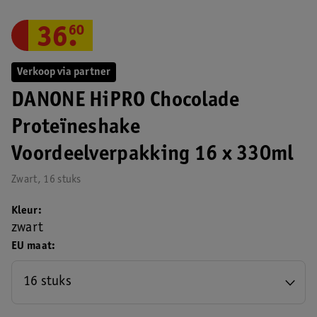
36
.
60
Verkoop via partner
DANONE HiPRO Chocolade
Proteïneshake
Voordeelverpakking 16 x 330ml
Zwart, 16 stuks
Kleur
zwart
EU maat
16 stuks