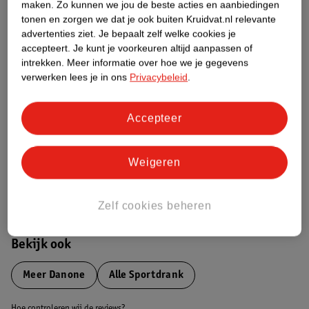
Productinformatie
maken.
Zo kunnen we jou de beste acties en aanbiedingen
tonen en zorgen we dat je ook buiten Kruidvat.nl relevante
advertenties ziet.
Je bepaalt zelf welke cookies je
Etiketinformatie
accepteert.
Je kunt je voorkeuren altijd aanpassen of
intrekken.
Meer informatie over hoe we je gegevens
verwerken lees je in ons
Privacybeleid
.
Nature Impact Score
Dit product heeft (nog) geen Nature
Accepteer
Impact Score.
Meer informatie
Weigeren
Bestel & Bezorginformatie
Zelf cookies beheren
Bekijk ook
Meer
Danone
Alle Sportdrank