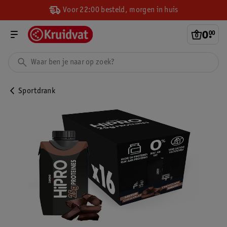
Voor 22:00 besteld, morgen in huis
0
.
00
Sportdrank