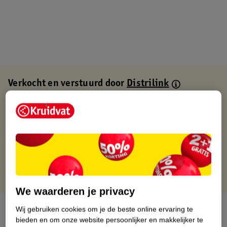
Verkocht en verstuurd door
Distrilink
Binnen 1 werkdag verstuurd
Gratis thuisbezorgd
Gratis retourneren via verkooppartner.
Gratis punten met je Kruidvat kaart
We waarderen je privacy
Over dit product
Wij gebruiken cookies om je de beste online ervaring te
bieden en om onze website persoonlijker en makkelijker te