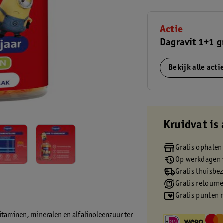
Actie
Dagravit 1+1 g
Bekijk alle act
Kruidvat is 
Gratis ophalen
Op werkdagen v
Gratis thuisbe
Gratis retourn
Gratis punten 
itaminen, mineralen en alfalinoleenzuur ter