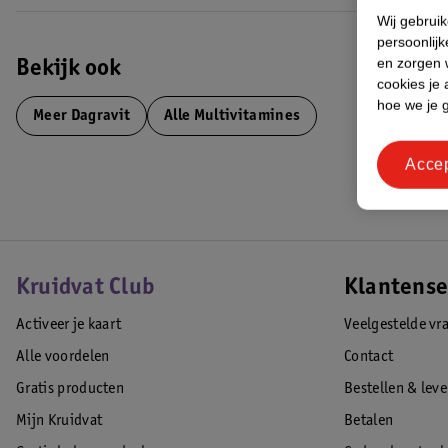
Wij gebrui
persoonlijk
en zorgen w
Bekijk ook
cookies je 
hoe we je 
Meer
Dagravit
Alle Multivitamines
Acce
Kruidvat Club
Klantense
Activeer je kaart
Veelgestelde vr
Alle voordelen
Contact
Gratis producten
Bestellen & lev
Mijn Kruidvat
Betalen