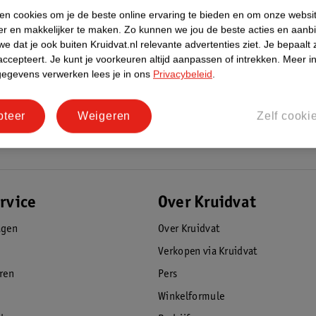
ken cookies om je de beste online ervaring te bieden en om onze websi
er en makkelijker te maken.
Zo kunnen we jou de beste acties en aanb
e dat je ook buiten Kruidvat.nl relevante advertenties ziet.
Je bepaalt 
accepteert.
Je kunt je voorkeuren altijd aanpassen of intrekken.
Meer in
gegevens verwerken lees je in ons
Privacybeleid
.
pteer
Weigeren
Zelf cooki
rvice
Over Kruidvat
agen
Over Kruidvat
Verkopen via Kruidvat
eren
Pers
Winkelformule