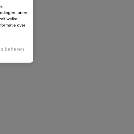
te
iedingen tonen
zelf welke
formatie over
es beheren