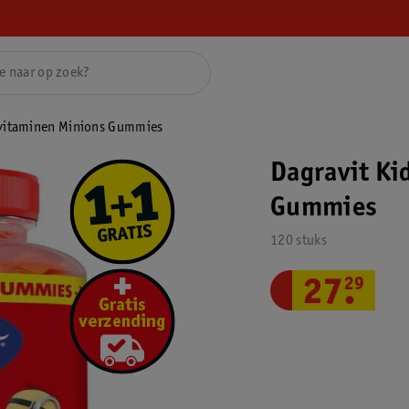
ivitaminen Minions Gummies
Dagravit Ki
Gummies
120 stuks
27
.
29