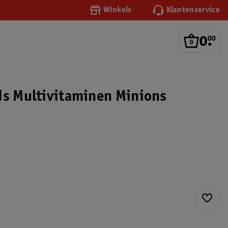
Winkels
Klantenservice
0
.
00
ds Multivitaminen Minions