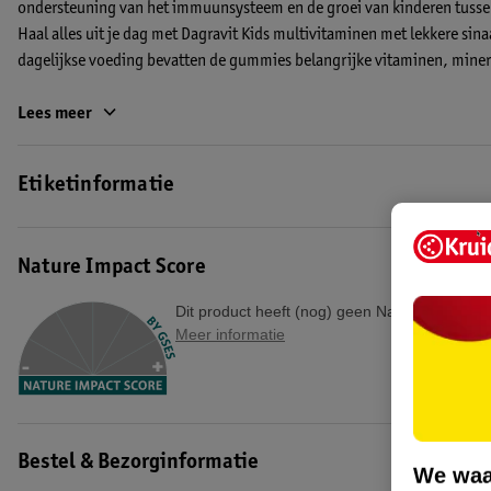
ondersteuning van het immuunsysteem en de groei van kinderen tussen
Haal alles uit je dag met Dagravit Kids multivitaminen met lekkere sin
dagelijkse voeding bevatten de gummies belangrijke vitaminen, miner
Over Dagravit Kids Multivitaminen Minions Gummies:
Lees meer
• Met 10 μg vitamine D per dagdosering
• Ter ondersteuning van de groei1
Etiketinformatie
• Ondersteunt het immuunsysteem2
• Bevat geen kunstmatige kleur- en smaakstoffen
Nature Impact Score
Hoe gebruik je de Dagravit Kids Multivitaminen Minions Gummie
Kinderen vanaf 6 jaar kunnen dagelijks 1-2 gummies innemen. Bij voor
Dit product heeft (nog) geen Nature Impact S
Meer informatie
1) Vitamine D speelt een rol in de normale groei en ontwikkeling van d
2) Vitamine C draagt bij aan het normaal functioneren van het immuu
EAN code:8711744055608
Bestel & Bezorginformatie
We waa